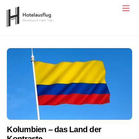
Skip
Men
to
content
Kolumbien – das Land der
Kontraste