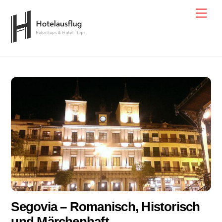
Skip
Men
to
content
Segovia – Romanisch, Historisch
und Märchenhaft