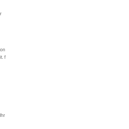
r
von
. f
Ihr