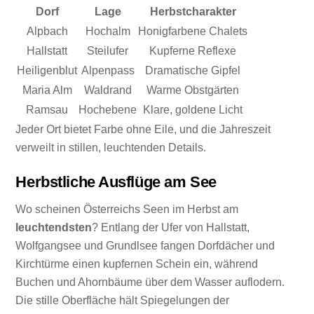
Dorf
Lage
Herbstcharakter
Alpbach
Hochalm
Honigfarbene Chalets
Hallstatt
Steilufer
Kupferne Reflexe
Heiligenblut
Alpenpass
Dramatische Gipfel
Maria Alm
Waldrand
Warme Obstgärten
Ramsau
Hochebene
Klare, goldene Licht
Jeder Ort bietet Farbe ohne Eile, und die Jahreszeit
verweilt in stillen, leuchtenden Details.
Herbstliche Ausflüge am See
Wo scheinen Österreichs Seen im Herbst am
leuchtendsten
? Entlang der Ufer von Hallstatt,
Wolfgangsee und Grundlsee fangen Dorfdächer und
Kirchtürme einen kupfernen Schein ein, während
Buchen und Ahornbäume über dem Wasser auflodern.
Die stille Oberfläche hält Spiegelungen der