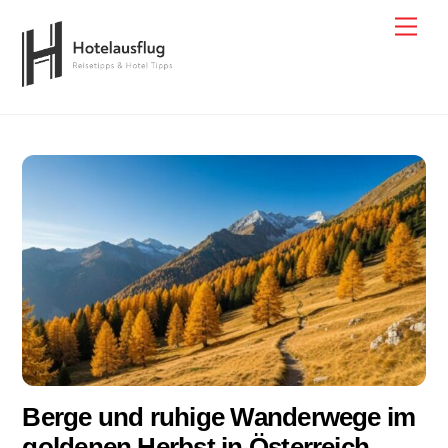
Skip
Men
to
content
Berge und ruhige Wanderwege im
goldenen Herbst in Österreich