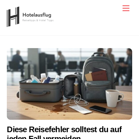
Skip
Men
to
content
Diese Reisefehler solltest du auf
jeden Fall vermeiden