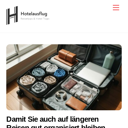
Skip
Men
to
content
Damit Sie auch auf längeren
Reisen gut organisiert bleiben