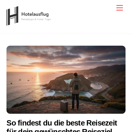
Skip
Men
to
content
So findest du die beste Reisezeit
für dein gewünschtes Reiseziel