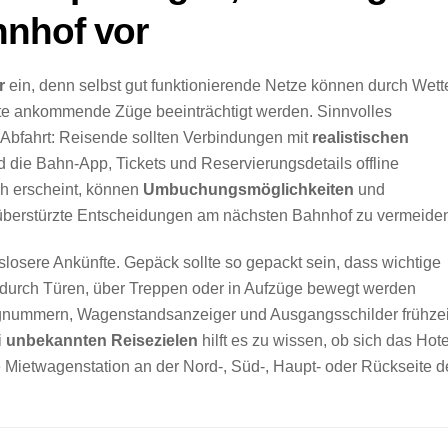
nhof vor
r
ein, denn selbst gut funktionierende Netze können durch Wette
ete ankommende Züge beeinträchtigt werden. Sinnvolles
 Abfahrt: Reisende sollten Verbindungen mit
realistischen
 die Bahn-App, Tickets und Reservierungsdetails offline
ch erscheint, können
Umbuchungsmöglichkeiten
und
 überstürzte Entscheidungen am nächsten Bahnhof zu vermeide
slosere Ankünfte. Gepäck sollte so gepackt sein, dass wichtige
l durch Türen, über Treppen oder in Aufzüge bewegt werden
gnummern, Wagenstandsanzeiger und Ausgangsschilder frühzei
i
unbekannten Reisezielen
hilft es zu wissen, ob sich das Hote
e Mietwagenstation an der Nord-, Süd-, Haupt- oder Rückseite d