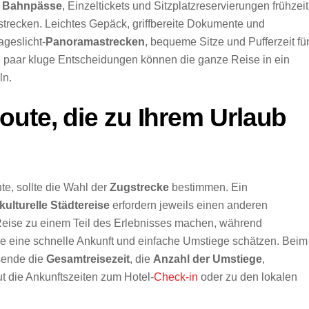
n
Bahnpässe
, Einzeltickets und Sitzplatzreservierungen frühzeit
trecken. Leichtes Gepäck, griffbereite Dokumente und
ageslicht-
Panoramastrecken
, bequeme Sitze und Pufferzeit fü
paar kluge Entscheidungen können die ganze Reise in ein
ln.
oute, die zu Ihrem Urlaub
e, sollte die Wahl der
Zugstrecke
bestimmen. Ein
kulturelle Städtereise
erfordern jeweils einen anderen
Reise zu einem Teil des Erlebnisses machen, während
ie eine schnelle Ankunft und einfache Umstiege schätzen. Beim
isende die
Gesamtreisezeit
, die
Anzahl der Umstiege
,
ut die Ankunftszeiten zum Hotel-
Check-in
oder zu den lokalen