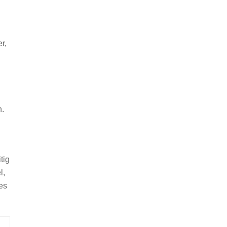
r,
n.
tig
l,
es