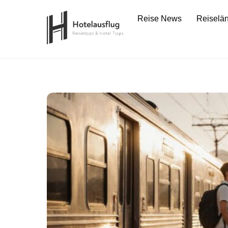
Skip
Reise News
Reiselä
to
content