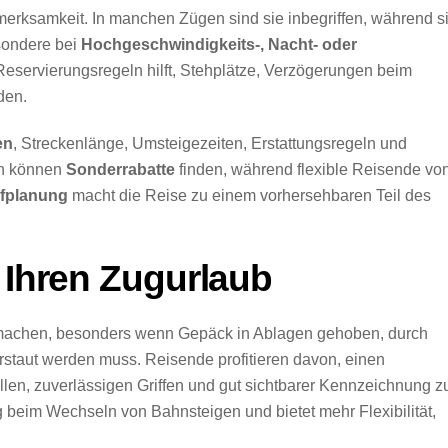
erksamkeit. In manchen Zügen sind sie inbegriffen, während s
esondere bei
Hochgeschwindigkeits-, Nacht- oder
 Reservierungsregeln hilft, Stehplätze, Verzögerungen beim
den.
en
, Streckenlänge, Umsteigezeiten, Erstattungsregeln und
en können
Sonderrabatte
finden, während flexible Reisende vo
ifplanung
macht die Reise zu einem vorhersehbaren Teil des
r Ihren Zugurlaub
machen, besonders wenn Gepäck in Ablagen gehoben, durch
staut werden muss. Reisende profitieren davon, einen
len, zuverlässigen Griffen und gut sichtbarer Kennzeichnung z
g beim Wechseln von Bahnsteigen und bietet mehr Flexibilität,