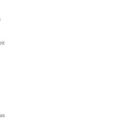
s
it
das