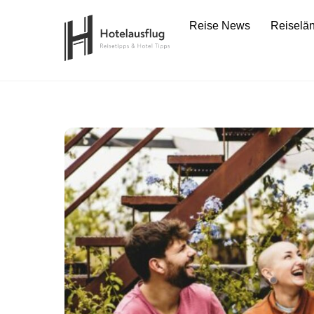
Skip
Reise News
Reiselä
to
content