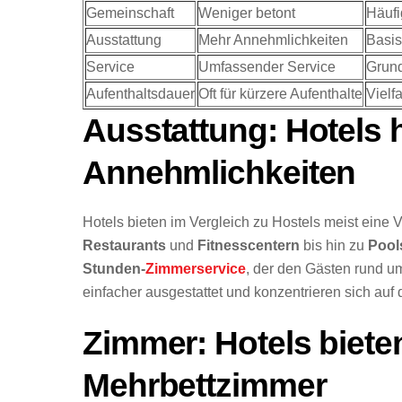
Gemeinschaft
Weniger betont
Häufi
Ausstattung
Mehr Annehmlichkeiten
Basis
Service
Umfassender Service
Grund
Aufenthaltsdauer
Oft für kürzere Aufenthalte
Vielf
Ausstattung: Hotels
Annehmlichkeiten
Hotels bieten im Vergleich zu Hostels meist eine
Restaurants
und
Fitnesscentern
bis hin zu
Poo
Stunden-
Zimmerservice
, der den Gästen rund um
einfacher ausgestattet und konzentrieren sich auf
Zimmer: Hotels biete
Mehrbettzimmer