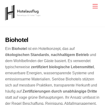
Skip
Men
to
content
Biohotel
Ein
Biohotel
ist ein Hotelkonzept, das auf
ökologischen Standards
,
nachhaltigem Betrieb
und
dem Wohlbefinden der Gäste basiert. Es verwendet
typischerweise
zertifiziert biologische Lebensmittel
,
erneuerbare Energien, wassersparende Systeme und
emissionsarme Materialien. Seriöse Biohotels stützen
sich auf messbare Praktiken, transparente Herkunft und
häufig auf
Zertifizierungen durch unabhängige Dritte
statt auf vage grüne Behauptungen. Ihr Ansatz umfasst in
der Regel Beschaffung, Reinigung, Abfallmanagement,