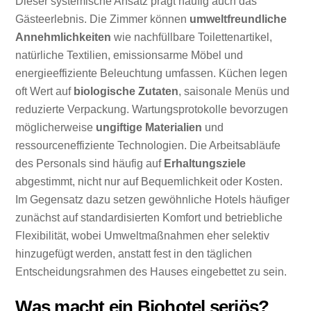
Dieser systemische Ansatz prägt häufig auch das
Gästeerlebnis. Die Zimmer können
umweltfreundliche
Annehmlichkeiten
wie nachfüllbare Toilettenartikel,
natürliche Textilien, emissionsarme Möbel und
energieeffiziente Beleuchtung umfassen. Küchen legen
oft Wert auf
biologische Zutaten
, saisonale Menüs und
reduzierte Verpackung. Wartungsprotokolle bevorzugen
möglicherweise
ungiftige Materialien
und
ressourceneffiziente Technologien. Die Arbeitsabläufe
des Personals sind häufig auf
Erhaltungsziele
abgestimmt, nicht nur auf Bequemlichkeit oder Kosten.
Im Gegensatz dazu setzen gewöhnliche Hotels häufiger
zunächst auf standardisierten Komfort und betriebliche
Flexibilität, wobei Umweltmaßnahmen eher selektiv
hinzugefügt werden, anstatt fest in den täglichen
Entscheidungsrahmen des Hauses eingebettet zu sein.
Was macht ein Biohotel seriös?