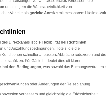
en für Leistungen vor Ort. Diese Extras verbessern die
en
und steigern die Wahrscheinlichkeit von
cher-Vorteile als
gezielte Anreize
mit messbarem Lifetime-Val
chtlinien
l
des Direktkanals ist die
Flexibilität bei Richtlinien
,
en und Anzahlungsbedingungen. Hotels, die die
en Konditionen schneller anpassen, Abbrüche reduzieren und di
r schützen. Für Gäste bedeutet dies oft klarere
z bei den Bedingungen
, was sowohl das Buchungsvertrauen 
ageschwankungen oder Änderungen der Reiseplanung
Konversion verbessern und gleichzeitig die Erlössicherheit