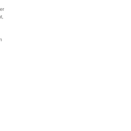
er
t,
In