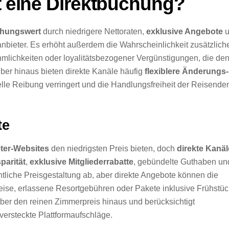
et eine Direktbuchung?
hungswert
durch niedrigere Nettoraten,
exklusive Angebote
u
anbieter. Es erhöht außerdem die Wahrscheinlichkeit zusätzlich
mlichkeiten oder loyalitätsbezogener Vergünstigungen, die de
ber hinaus bieten direkte Kanäle häufig
flexiblere Änderungs-
ielle Reibung verringert und die Handlungsfreiheit der Reisende
te
eter-Websites
den niedrigsten Preis bieten, doch
direkte Kanäl
parität
,
exklusive Mitgliederrabatte
, gebündelte Guthaben un
entliche Preisgestaltung ab, aber direkte Angebote können die
eise, erlassene Resortgebühren oder Pakete inklusive Frühstüc
 über den reinen Zimmerpreis hinaus und berücksichtigt
ersteckte Plattformaufschläge.