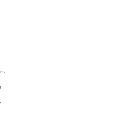
 es
e
e