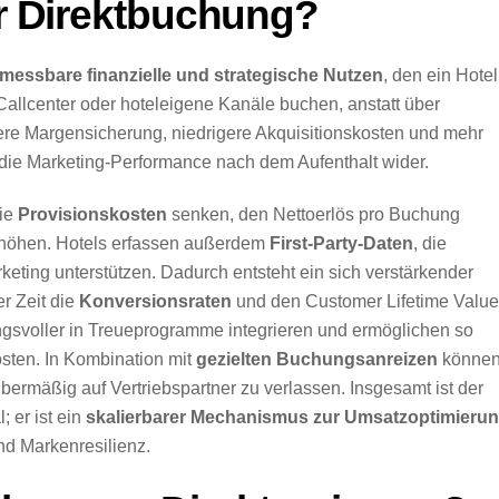
er Direktbuchung?
messbare finanzielle und strategische Nutzen
, den ein Hotel
Callcenter oder hoteleigene Kanäle buchen, anstatt über
rkere Margensicherung, niedrigere Akquisitionskosten und mehr
ie Marketing-Performance nach dem Aufenthalt wider.
die
Provisionskosten
senken, den Nettoerlös pro Buchung
rhöhen. Hotels erfassen außerdem
First-Party-Daten
, die
eting unterstützen. Dadurch entsteht ein sich verstärkender
r Zeit die
Konversionsraten
und den Customer Lifetime Value
ngsvoller in Treueprogramme integrieren und ermöglichen so
ten. In Kombination mit
gezielten Buchungsanreizen
könne
ermäßig auf Vertriebspartner zu verlassen. Insgesamt ist der
; er ist ein
skalierbarer Mechanismus zur Umsatzoptimieru
und Markenresilienz.