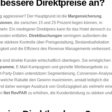
bessere Direktpreise an?
g aggressiver? Der Hauptgrund ist die
Margensicherung
.
sionen
, die zwischen 15 und 25 Prozent liegen können, in
r. Ein niedrigerer Direktpreis kann für das Hotel dennoch zu
kosten entfallen.
Direktbuchungen
verringern außerdem die
e stärkere Kontrolle über Preisgestaltung, Bestandsallokation
igkeit und die Effizienz des Revenue Managements verbessert.
e
sind direkte Kanäle wirtschaftlich überlegen. Sie ermöglichen
gramme
, E-Mail-Kampagnen und gezielte Werbeangebote zu
rst-Party-Daten unterstützen Segmentierung, Conversion-Analys
 welche Rabatte den Gewinn maximieren, anstatt lediglich die
sind daher weniger Ausdruck von Großzügigkeit als vielmehr ein
den
Net RevPAR
zu erhöhen, die Kundenbindung zu stärken und