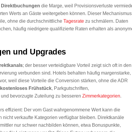
n
Direktbuchungen
die Marge, weil Provisionsverluste vermied
parten Werts an Gäste weitergeben können. Dieser Mechanismus
ile, ohne die durchschnittliche
Tagesrate
zu schmälern. Daten
buchen, häufig niedrigere qualifizierte Raten erhalten als anony
gen und Upgrades
rektkanals
; der besser verteidigbare Vorteil zeigt sich oft in den
ervierung verbunden sind. Hotels behalten häufig margenstarke,
vor, weil diese Vorteile die Conversion stärken, ohne die ADR
kostenloses Frühstück
, Parkgutschriften,
und bevorzugte Zuteilung zu besseren
Zimmerkategorien
.
s effizient: Der vom Gast wahrgenommene Wert kann die
nicht verkaufte Kategorien verfügbar bleiben. Direktkanäle
ermittler nur schwer nachbilden können, etwa Bonuspunkte,