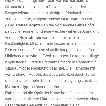
Die Auswahl hängt außerdem von
Konstruktion
,
Silhouette und optischem Gewicht ab. Unter den
Bettgestellarten bietet ein niedriges Plattformbett eine
zurückhaltende, zeitgenössische Linie, während ein
gepolstertes Kopfteil
an die Vornehmheit eines hôtel
particulier erinnert und eine weicher wirkende Anmutung
verleiht.
Holzrahmen
vermitteln provinzielle
Beständigkeit; Metallrahmen lassen auf eine leichtere
Präsenz und einfachere visuelle Integration schließen.
Üblicherweise wird auf Verbindungen, Lattenrostauflage,
Kopfteilhöhe und den Freiraum unter dem Rahmen für
Stauraum oder Reinigung geachtet. Die Harmonie mit
vorhandenen Möbeln, die Zugänglichkeit durch Türen
und die Deckenhöhe bestimmen die Eignung zusätzlich.
Matratzentypen
können die Kompatibilität mit dem
Rahmen und die Optik der Kante beeinflussen, auch
wenn die detaillierte Matratzenwahl richtigerweise einer
gesonderten Betrachtung vorbehalten bleibt.