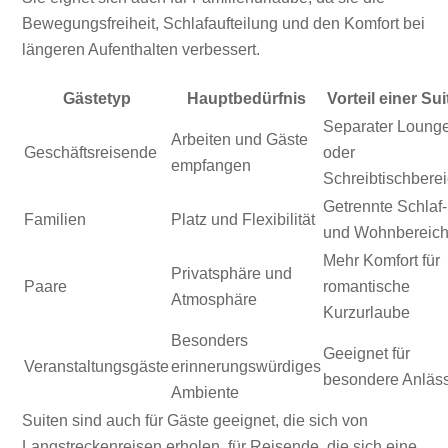
Bewegungsfreiheit, Schlafaufteilung und den Komfort bei
längeren Aufenthalten verbessert.
Gästetyp
Hauptbedürfnis
Vorteil einer Sui
Separater Loung
Arbeiten und Gäste
Geschäftsreisende
oder
empfangen
Schreibtischbere
Getrennte Schlaf-
Familien
Platz und Flexibilität
und Wohnbereic
Mehr Komfort für
Privatsphäre und
Paare
romantische
Atmosphäre
Kurzurlaube
Besonders
Geeignet für
Veranstaltungsgäste
erinnerungswürdiges
besondere Anläs
Ambiente
Suiten sind auch für Gäste geeignet, die sich von
Langstreckenreisen erholen, für Reisende, die sich eine