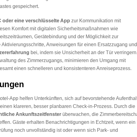
stes gespeichert.
 oder eine verschlüsselte App
zur Kommunikation mit
iesen Komfort mit digitalen Sicherheitsmaßnahmen wie
keitszeiträumen, Gerätebindung und der Möglichkeit zur
re Aktivierungsschritte, Anweisungen für einen Ersatzzugang und
zererfahrung
bei, indem sie Unsicherheit an der Tür verringern
Verwaltung des Zimmerzugangs, minimieren den Umgang mit
esamt einen schnelleren und konsistenteren Anreiseprozess.
rungen
otel-App helfen Unterkünften, sich auf bevorstehende Aufenthal
 einen klareren, besser planbaren Check-in-Prozess. Durch die
tliche Ankunftszeitfenster
überwachen, die Zimmerbereitscha
effen. Gäste erhalten Benachrichtigungen in Echtzeit, wenn ein
prüfung noch unvollständig ist oder wenn sich Park- und