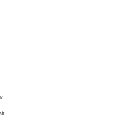
.
te
ft