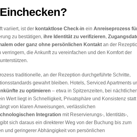
s Einchecken?
variiert, ist der
kontaktlose Check-in
ein
Anreiseprozess fü
erung zu bestätigen,
ihre Identität zu verifizieren
,
Zugangsdat
malem oder ganz ohne persönlichen Kontakt
an der Rezepti
zu verringern, die Ankunft zu vereinfachen und den Komfort der
unterstützen.
rozess traditionelle, an der Rezeption durchgeführte Schritte,
tionsstandards gewahrt bleiben. Hotels, Serviced Apartments u
nkünfte zu optimieren
– etwa in Spitzenzeiten, bei nächtliche
 Wert liegt in Schnelligkeit, Privatsphäre und Konsistenz statt 
hängt von klaren Anweisungen, verlässlichen
echnologischen Integration
mit Reservierungs-, Identitäts-,
ibt sich daraus ein direkterer Weg von der Buchung bis zum
n und geringerer Abhängigkeit von persönlichen