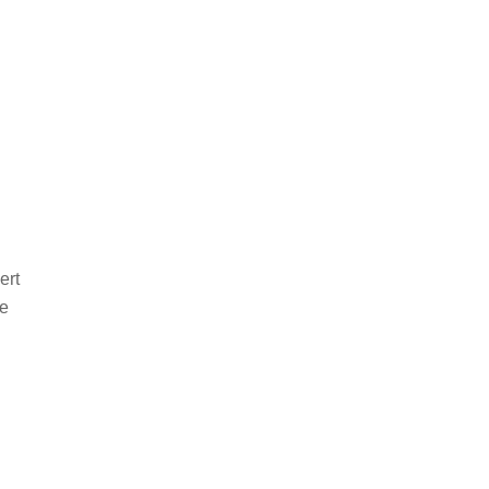
ert
le