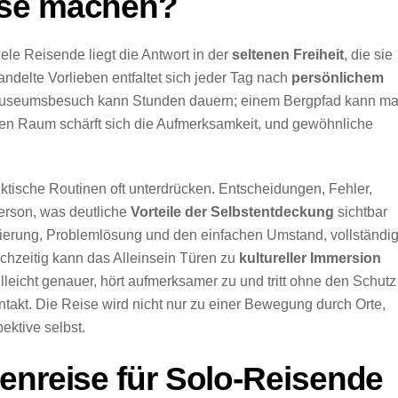
ise machen?
ele Reisende liegt die Antwort in der
seltenen Freiheit
, die sie
delte Vorlieben entfaltet sich jeder Tag nach
persönlichem
 Museumsbesuch kann Stunden dauern; einem Bergpfad kann m
ierten Raum schärft sich die Aufmerksamkeit, und gewöhnliche
ektische Routinen oft unterdrücken. Entscheidungen, Fehler,
erson, was deutliche
Vorteile der Selbstentdeckung
sichtbar
ierung, Problemlösung und den einfachen Umstand, vollständi
ichzeitig kann das Alleinsein Türen zu
kultureller Immersion
lleicht genauer, hört aufmerksamer zu und tritt ohne den Schutz
ntakt. Die Reise wird nicht nur zu einer Bewegung durch Orte,
ektive selbst.
enreise für Solo-Reisende