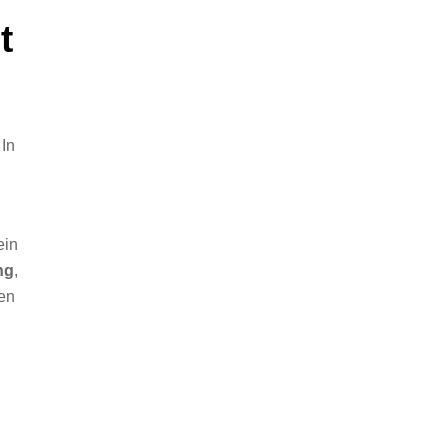
t
 In
ein
ng
,
en