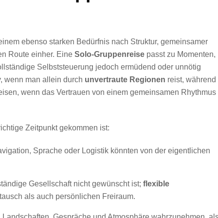
 einem ebenso starken Bedürfnis nach Struktur, gemeinsamer
en Route einher. Eine
Solo-Gruppenreise
passt zu Momenten, 
vollständige Selbststeuerung jedoch ermüdend oder unnötig
tiv, wenn man allein durch
unvertraute Regionen
reist, während
 Reisen, wenn das Vertrauen von einem gemeinsamen Rhythmus
richtige Zeitpunkt gekommen ist:
avigation, Sprache oder Logistik könnten von der eigentlichen
tändige Gesellschaft nicht gewünscht ist;
flexible
ausch als auch persönlichen Freiraum.
zt, Landschaften, Gespräche und Atmosphäre wahrzunehmen, al