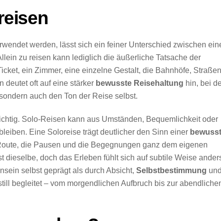
 reisen
wendet werden, lässt sich ein feiner Unterschied zwischen ein
llein zu reisen kann lediglich die äußerliche Tatsache der
cket, ein Zimmer, eine einzelne Gestalt, die Bahnhöfe, Straße
 deutet oft auf eine stärker
bewusste Reisehaltung
hin, bei d
 sondern auch den Ton der Reise selbst.
ichtig. Solo-Reisen kann aus Umständen, Bequemlichkeit oder
bleiben. Eine Soloreise trägt deutlicher den Sinn einer
bewuss
e Route, die Pausen und die Begegnungen ganz dem eigenen
 dieselbe, doch das Erleben fühlt sich auf subtile Weise ander
nsein selbst geprägt als durch Absicht,
Selbstbestimmung
un
still begleitet – vom morgendlichen Aufbruch bis zur abendliche