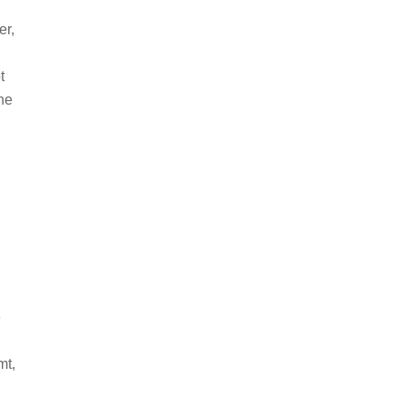
er,
t
he
e
mt,