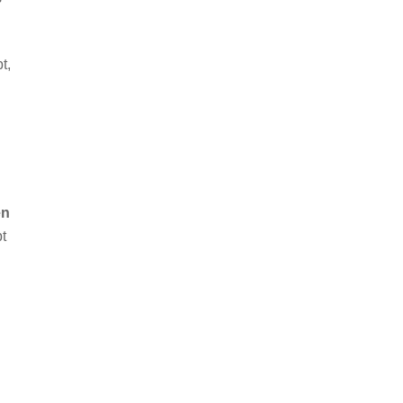
t,
en
t