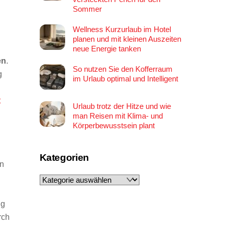
Sommer
Wellness Kurzurlaub im Hotel
planen und mit kleinen Auszeiten
neue Energie tanken
en
.
So nutzen Sie den Kofferraum
g
im Urlaub optimal und Intelligent
t
Urlaub trotz der Hitze und wie
man Reisen mit Klima- und
Körperbewusstsein plant
Kategorien
in
Kategorien
ng
rch