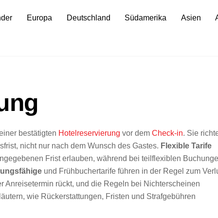
nder
Europa
Deutschland
Südamerika
Asien
rung
einer bestätigten
Hotelreservierung
vor dem
Check-in
. Sie richt
sfrist, nicht nur nach dem Wunsch des Gastes.
Flexible Tarife
angegebenen Frist erlauben, während bei teilflexiblen Buchung
ttungsfähige
und Frühbuchertarife führen in der Regel zum Verl
er Anreisetermin rückt, und die Regeln bei Nichterscheinen
äutern, wie Rückerstattungen, Fristen und Strafgebühren