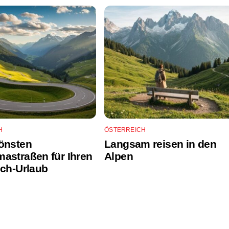
H
ÖSTERREICH
önsten
Langsam reisen in den
astraßen für Ihren
Alpen
ich-Urlaub