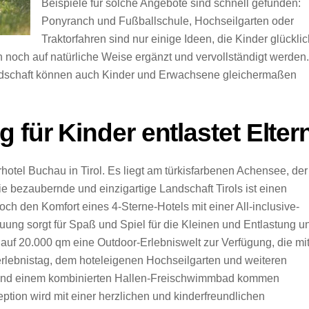
Beispiele für solche Angebote sind schnell gefunden:
Ponyranch und Fußballschule, Hochseilgarten oder
Traktorfahren sind nur einige Ideen, die Kinder glückli
noch auf natürliche Weise ergänzt und vervollständigt werden.
ndschaft können auch Kinder und Erwachsene gleichermaßen
für Kinder entlastet Elter
hotel Buchau in Tirol. Es liegt am türkisfarbenen Achensee, der
ie bezaubernde und einzigartige Landschaft Tirols ist einen
h den Komfort eines 4-Sterne-Hotels mit einer All-inclusive-
uung sorgt für Spaß und Spiel für die Kleinen und Entlastung u
auf 20.000 qm eine Outdoor-Erlebniswelt zur Verfügung, die mi
erlebnistag, dem hoteleigenen Hochseilgarten und weiteren
ch und einem kombinierten Hallen-Freischwimmbad kommen
ption wird mit einer herzlichen und kinderfreundlichen