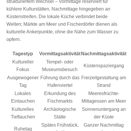
strukturiertem Wechsel – Vormittage reserviert für
kühlere Kulturstätten, Nachmittage hingegeben an
Küstenstreifen. Die lokale Küche verbindet beide
Welten; Märkte am Meer und Fischerdörfer dienen als
kulturelle Ankerpunkte, ohne die Nähe zum Wasser zu
opfern.
Tagestyp
Vormittagsaktivität
Nachmittagsaktivität
Kultureller
Tempel- oder
Küstenspaziergang
Fokus
Museumsbesuch
Ausgewogener
Führung durch das
Freizeitgestaltung am
Tag
Hafenviertel
Strand
Lokales
Erkundung des
Meeresfrüchte-
Eintauchen
Fischmarkts
Mittagessen am Meer
Kulturelles
Archäologische
Sonnenuntergang an
Tieftauchen
Stätte
der Küste
Spätes Frühstück,
Ganzer Nachmittag
Ruhetag