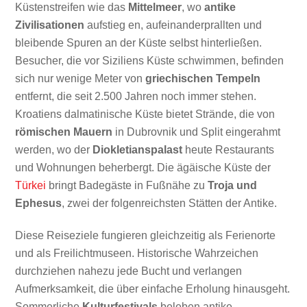
Küstenstreifen wie das
Mittelmeer
, wo
antike
Zivilisationen
aufstieg en, aufeinanderprallten und
bleibende Spuren an der Küste selbst hinterließen.
Besucher, die vor Siziliens Küste schwimmen, befinden
sich nur wenige Meter von
griechischen Tempeln
entfernt, die seit 2.500 Jahren noch immer stehen.
Kroatiens dalmatinische Küste bietet Strände, die von
römischen Mauern
in Dubrovnik und Split eingerahmt
werden, wo der
Diokletianspalast
heute Restaurants
und Wohnungen beherbergt. Die ägäische Küste der
Türkei
bringt Badegäste in Fußnähe zu
Troja und
Ephesus
, zwei der folgenreichsten Stätten der Antike.
Diese Reiseziele fungieren gleichzeitig als Ferienorte
und als Freilichtmuseen. Historische Wahrzeichen
durchziehen nahezu jede Bucht und verlangen
Aufmerksamkeit, die über einfache Erholung hinausgeht.
Sommerliche
Kulturfestivals
beleben antike