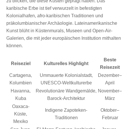
zu blicken, die diese Küsten geprägt haben. Das
karibische Erbe ist tief verwurzelt in befestigten
Kolonialhafen, afro-karibischen Traditionen und
präkolumbianischer Archäologie. Lateinamerikanische
Kunst blüht in Küstenmurals, Museen und Open-Air-
Galerien, die mit jeder europäischen Institution mithalten
können.
Beste
Reiseziel
Kulturelles Highlight
Reisezeit
Cartagena,
Ummauerte Kolonialstadt,
Dezember–
Kolumbien
UNESCO-Weltkulturerbe
April
Havanna,
Revolutionäre Wandgemälde,
November–
Kuba
Barock-Architektur
März
Oaxaca-
Indigene Zapoteken-
Oktober–
Küste,
Traditionen
Februar
Mexiko