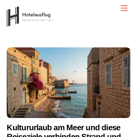
Skip
Men
to
content
Kultururlaub am Meer und diese
Reiseziele verbinden Strand und