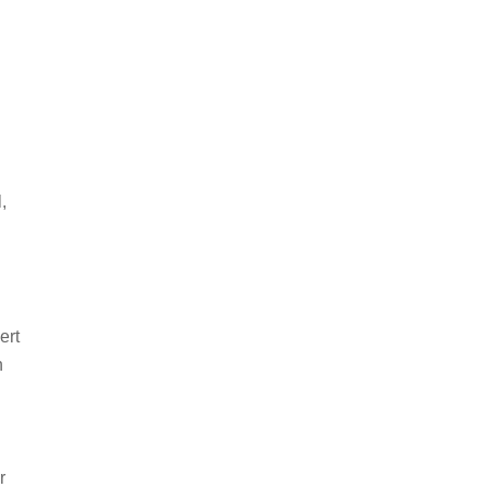
,
ert
n
r