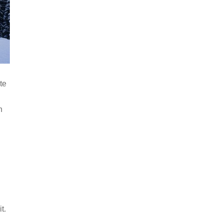
te
n
t.