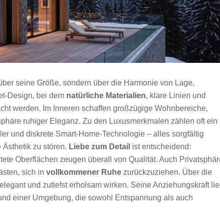
in über seine Größe, sondern über die Harmonie von Lage,
et-Design, bei dem
natürliche Materialien
, klare Linien und
racht werden. Im Inneren schaffen großzügige Wohnbereiche,
sphäre ruhiger Eleganz. Zu den Luxusmerkmalen zählen oft ein
ler und diskrete Smart-Home-Technologie – alles sorgfältig
 Ästhetik zu stören.
Liebe zum Detail
ist entscheidend:
tete Oberflächen zeugen überall von Qualität. Auch Privatsphär
ästen, sich in
vollkommener Ruhe
zurückzuziehen. Über die
legant und zutiefst erholsam wirken. Seine Anziehungskraft lie
tät und einer Umgebung, die sowohl Entspannung als auch