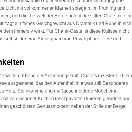
iert: schneebestäubte Gipfel erheben sich über smaragdgrüne
e Licht mit vollkommener Klarheit spiegeln. Im Frühling und
nen, und die Tierwelt der Berge belebt die stillen Grate mit ei
trägt ein feines Gleichgewicht aus Dramatik und Ruhe in sich
ndern immersiv wirkt. Für Chalet-Gäste ist diese Kulisse nicht
us selbst, der eine Atmosphäre von Privatsphäre, Tiefe und
keiten
ine weitere Ebene der Anziehungskraft: Chalets in Österreich si
se ausgestattet, das den Aufenthalt in etwas still Besonderes
rtes Holz, Steinkamine und maßgeschneiderte Möbel eine
senz von Gourmet-Küchen lässt privates Dinieren geordnet und
inen geschützten Genussmoment neben der Stille der Berge