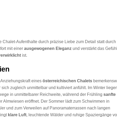
 Chalet-Aufenthalte durch präzise Liebe zum Detail statt durch
ort mit einer
ausgewogenen Eleganz
und verstärkt das Gefühl
verwirklicht
ist.
ien
e Anziehungskraft eines
österreichischen Chalets
bemerkensw
ich zugleich unmittelbar und kultiviert anfühlt. Im Winter liege
dwege in unmittelbarer Reichweite, während der Frühling
sanfte
er Almwiesen eröffnet. Der Sommer lädt zum Schwimmen in
äler und zum Verweilen auf Panoramaterrassen nach langen
ringt
klare Luft
, leuchtende Wälder und ruhige Spaziergänge vo