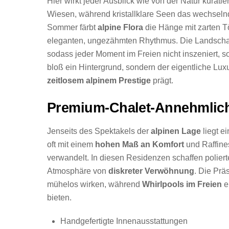
Hier wirkt jeder Ausblick wie von der Natur kurat
Wiesen, während kristallklare Seen das wechselnd
Sommer färbt
alpine Flora
die Hänge mit zarten Tö
eleganten, ungezähmten Rhythmus. Die Landschaft 
sodass jeder Moment im Freien nicht inszeniert, so
bloß ein Hintergrund, sondern der eigentliche Lux
zeitlosem alpinem Prestige
prägt.
Premium-Chalet-Annehmlich
Jenseits des Spektakels der
alpinen Lage
liegt e
oft mit einem
hohen Maß an Komfort
und Raffines
verwandelt. In diesen Residenzen schaffen polie
Atmosphäre von
diskreter Verwöhnung
. Die Prä
mühelos wirken, während
Whirlpools im Freien
e
bieten.
Handgefertigte Innenausstattungen