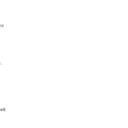
he
,
eit