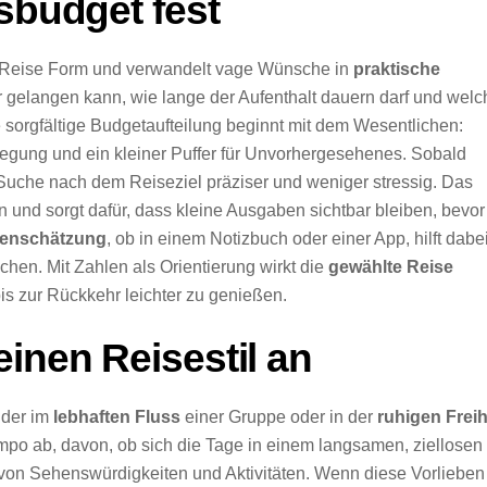
sbudget fest
 Reise Form und verwandelt vage Wünsche in
praktische
er gelangen kann, wie lange der Aufenthalt dauern darf und welc
 sorgfältige Budgetaufteilung beginnt mit dem Wesentlichen:
ewegung und ein kleiner Puffer für Unvorhergesehenes. Sobald
e Suche nach dem Reiseziel präziser und weniger stressig. Das
und sorgt dafür, dass kleine Ausgaben sichtbar bleiben, bevor
stenschätzung
, ob in einem Notizbuch oder einer App, hilft dabei
chen. Mit Zahlen als Orientierung wirkt die
gewählte Reise
s zur Rückkehr leichter zu genießen.
inen Reisestil an
ender im
lebhaften Fluss
einer Gruppe oder in der
ruhigen Freih
mpo ab, davon, ob sich die Tage in einem langsamen, ziellosen
 von Sehenswürdigkeiten und Aktivitäten. Wenn diese Vorlieben