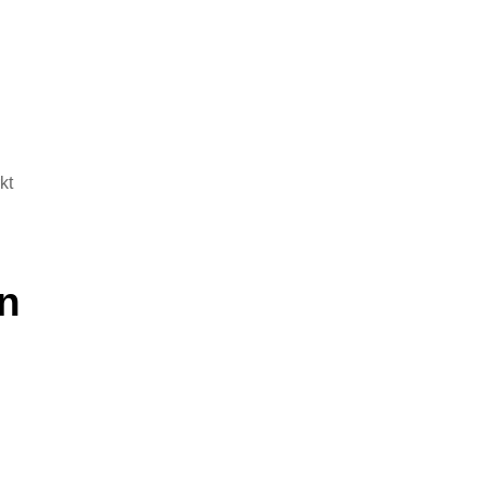
kt
en