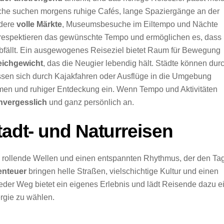
he suchen morgens ruhige Cafés, lange Spaziergänge an der
ndere
volle Märkte
, Museumsbesuche im Eiltempo und Nächte
 respektieren das gewünschte Tempo und ermöglichen es, dass
abfällt. Ein ausgewogenes Reiseziel bietet Raum für Bewegung
leichgewicht
, das die Neugier lebendig hält. Städte können dur
ssen sich durch Kajakfahren oder Ausflüge in die Umgebung
en und ruhiger Entdeckung ein. Wenn Tempo und Aktivitäten
nvergesslich
und ganz persönlich an.
tadt- und Naturreisen
 rollende Wellen und einen entspannten Rhythmus, der den Ta
enteuer
bringen helle Straßen, vielschichtige Kultur und einen
er Weg bietet ein eigenes Erlebnis und lädt Reisende dazu ei
rgie zu wählen.