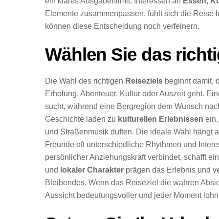
ein klares Ausgabenlimit. Interessen an
Essen, Ku
Elemente zusammenpassen, fühlt sich die Reise l
können diese Entscheidung noch verfeinern.
Wählen Sie das richti
Die Wahl des richtigen
Reiseziels
beginnt damit, 
Erholung, Abenteuer, Kultur oder Auszeit geht. E
sucht, während eine Bergregion dem Wunsch nach B
Geschichte laden zu
kulturellen Erlebnissen
ein,
und Straßenmusik duften. Die ideale Wahl hängt
Freunde oft unterschiedliche Rhythmen und Intere
persönlicher Anziehungskraft verbindet, schafft e
und
lokaler Charakter
prägen das Erlebnis und v
Bleibendes. Wenn das Reiseziel die wahren Absicht
Aussicht bedeutungsvoller und jeder Moment lohn