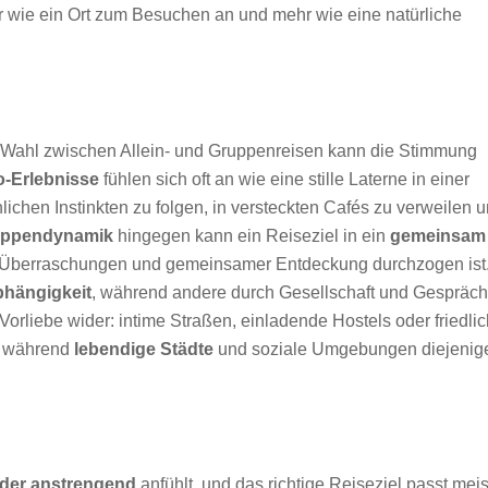
r wie ein Ort zum Besuchen an und mehr wie eine natürliche
die Wahl zwischen Allein- und Gruppenreisen kann die Stimmung
o-Erlebnisse
fühlen sich oft an wie eine stille Laterne in einer
hen Instinkten zu folgen, in versteckten Cafés zu verweilen 
uppendynamik
hingegen kann ein Reiseziel in ein
gemeinsam
 Überraschungen und gemeinsamer Entdeckung durchzogen ist
hängigkeit
, während andere durch Gesellschaft und Gespräc
 Vorliebe wider: intime Straßen, einladende Hostels oder friedli
, während
lebendige Städte
und soziale Umgebungen diejenig
der anstrengend
anfühlt, und das richtige Reiseziel passt meis