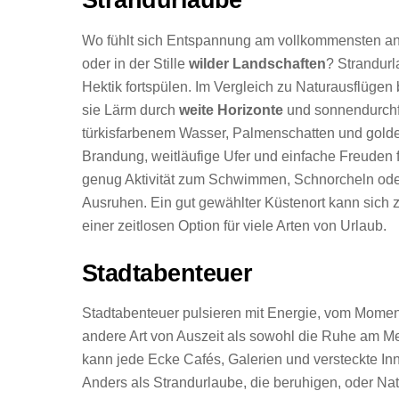
Wo fühlt sich Entspannung am vollkommensten an
oder in der Stille
wilder Landschaften
? Strandur
Hektik fortspülen. Im Vergleich zu Naturausflügen
sie Lärm durch
weite Horizonte
und sonnendurchf
türkisfarbenem Wasser, Palmenschatten und golde
Brandung, weitläufige Ufer und einfache Freuden fü
genug Aktivität zum Schwimmen, Schnorcheln od
Ausruhen. Ein gut gewählter Küstenort kann sich 
einer zeitlosen Option für viele Arten von Urlaub.
Stadtabenteuer
Stadtabenteuer pulsieren mit Energie, vom Momen
andere Art von Auszeit als sowohl die Ruhe am Mee
kann jede Ecke Cafés, Galerien und versteckte Inn
Anders als Strandurlaube, die beruhigen, oder Nat