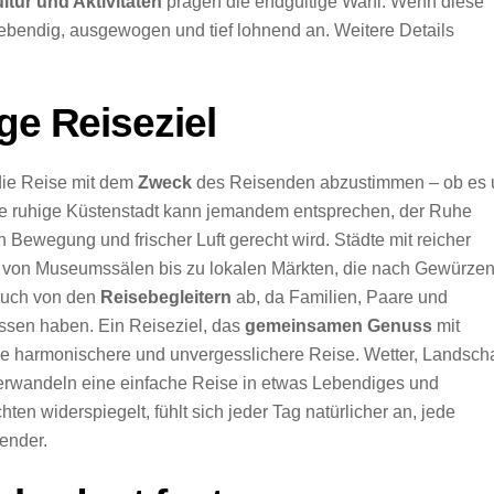
ltur und Aktivitäten
prägen die endgültige Wahl. Wenn diese
ebendig, ausgewogen und tief lohnend an. Weitere Details
ge Reiseziel
die Reise mit dem
Zweck
des Reisenden abzustimmen – ob es
ine ruhige Küstenstadt kann jemandem entsprechen, der Ruhe
ewegung und frischer Luft gerecht wird. Städte mit reicher
 von Museumssälen bis zu lokalen Märkten, die nach Gewürze
 auch von den
Reisebegleitern
ab, da Familien, Paare und
ssen haben. Ein Reiseziel, das
gemeinsamen Genuss
mit
ine harmonischere und unvergesslichere Reise. Wetter, Landscha
erwandeln eine einfache Reise in etwas Lebendiges und
en widerspiegelt, fühlt sich jeder Tag natürlicher an, jede
ender.