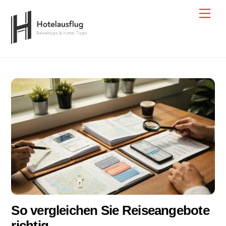
Skip
Men
to
content
So vergleichen Sie Reiseangebote
richtig