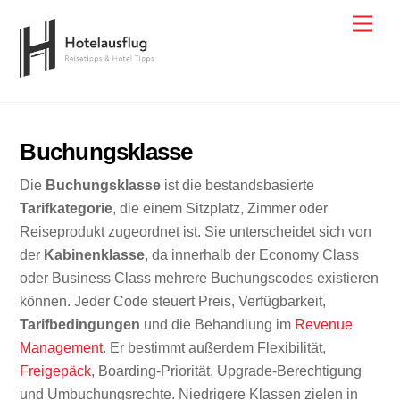
Skip
Men
to
content
Buchungsklasse
Die
Buchungsklasse
ist die bestandsbasierte
Tarifkategorie
, die einem Sitzplatz, Zimmer oder
Reiseprodukt zugeordnet ist. Sie unterscheidet sich von
der
Kabinenklasse
, da innerhalb der Economy Class
oder Business Class mehrere Buchungscodes existieren
können. Jeder Code steuert Preis, Verfügbarkeit,
Tarifbedingungen
und die Behandlung im
Revenue
Management
. Er bestimmt außerdem Flexibilität,
Freigepäck
, Boarding-Priorität, Upgrade-Berechtigung
und Umbuchungsrechte. Niedrigere Klassen zielen in