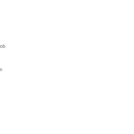
 ob
en