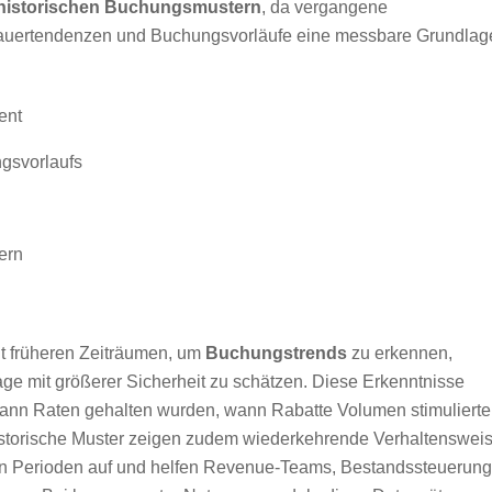
historischen Buchungsmustern
, da vergangene
dauertendenzen und Buchungsvorläufe eine messbare Grundlag
ent
gsvorlaufs
ern
it früheren Zeiträumen, um
Buchungstrends
zu erkennen,
age mit größerer Sicherheit zu schätzen. Diese Erkenntnisse
wann Raten gehalten wurden, wann Rabatte Volumen stimuliert
istorische Muster zeigen zudem wiederkehrende Verhaltenswei
 Perioden auf und helfen Revenue-Teams, Bestandssteuerun