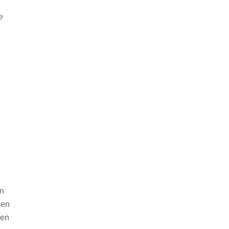
e
en
sen
gen