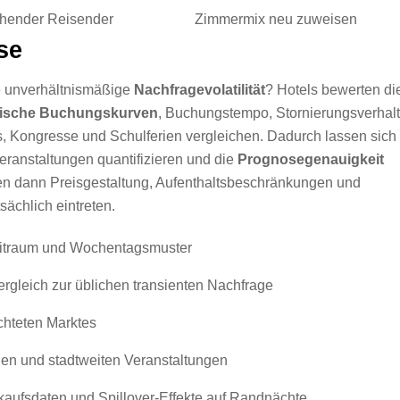
hender Reisender
Zimmermix neu zuweisen
se
 unverhältnismäßige
Nachfragevolatilität
? Hotels bewerten di
rische Buchungskurven
, Buchungstempo, Stornierungsverhal
s, Kongresse und Schulferien vergleichen. Dadurch lassen sich
eranstaltungen quantifizieren und die
Prognosegenauigkeit
en dann Preisgestaltung, Aufenthaltsbeschränkungen und
sächlich eintreten.
eitraum und Wochentagsmuster
rgleich zur üblichen transienten Nachfrage
chteten Marktes
en und stadtweiten Veranstaltungen
kaufsdaten und Spillover-Effekte auf Randnächte