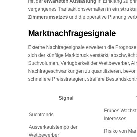
mit der
erwarteten Auslastung
in Einklang zu br
vergangenes Transaktionsverhalten in ein
strukt
Zimmerumsatzes
und die operative Planung verb
Marktnachfragesignale
Externe Nachfragesignale erweitern die Prognose 
sich der künftige Marktdruck verstärkt, abschwäc
Suchvolumen, Verfügbarkeit der Wettbewerber, Ai
Nachfrageschwankungen zu quantifizieren, bevor 
schnellere Preisstrategien, straffere Bestandskon
Signal
Frühes Wachst
Suchtrends
Interesses
Ausverkaufstempo der
Risiko von Ma
Wettbewerber