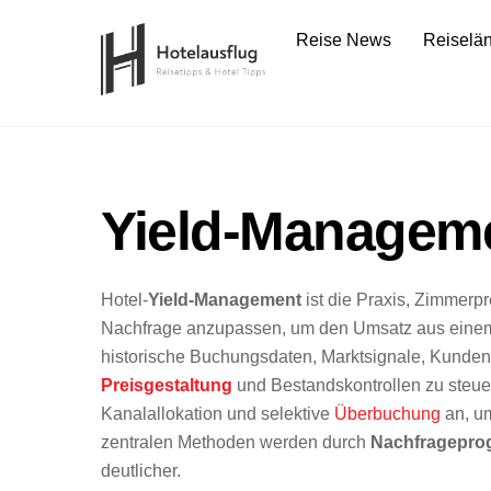
Skip
Reise News
Reiselä
to
content
Yield-Managem
Hotel-
Yield-Management
ist die Praxis, Zimmerpr
Nachfrage anzupassen, um den Umsatz aus einem f
historische Buchungsdaten, Marktsignale, Kund
Preisgestaltung
und Bestandskontrollen zu steu
Kanalallokation und selektive
Überbuchung
an, um
zentralen Methoden werden durch
Nachfragepro
deutlicher.