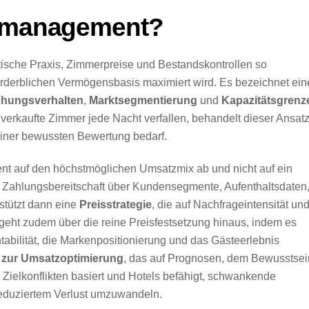
gsmanagement?
ische Praxis, Zimmerpreise und Bestandskontrollen so
erderblichen Vermögensbasis maximiert wird. Es bezeichnet ein
hungsverhalten
,
Marktsegmentierung
und
Kapazitätsgrenz
nverkaufte Zimmer jede Nacht verfallen, behandelt dieser Ansat
 einer bewussten Bewertung bedarf.
ent auf den höchstmöglichen Umsatzmix ab und nicht auf ein
 Zahlungsbereitschaft über Kundensegmente, Aufenthaltsdaten
tützt dann eine
Preisstrategie
, die auf Nachfrageintensität un
eht zudem über die reine Preisfestsetzung hinaus, indem es
ntabilität, die Markenpositionierung und das Gästeerlebnis
zur Umsatzoptimierung
, das auf Prognosen, dem Bewusstsei
on Zielkonflikten basiert und Hotels befähigt, schwankende
eduziertem Verlust umzuwandeln.