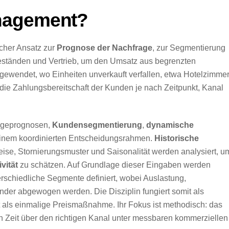
nagement?
cher Ansatz zur
Prognose der Nachfrage
, zur Segmentierung
ständen und Vertrieb, um den Umsatz aus begrenzten
ngewendet, wo Einheiten unverkauft verfallen, etwa Hotelzimmer
 die Zahlungsbereitschaft der Kunden je nach Zeitpunkt, Kanal
ageprognosen,
Kundensegmentierung
,
dynamische
inem koordinierten Entscheidungsrahmen.
Historische
eise, Stornierungsmuster und Saisonalität werden analysiert, u
vität
zu schätzen. Auf Grundlage dieser Eingaben werden
terschiedliche Segmente definiert, wobei Auslastung,
er abgewogen werden. Die Disziplin fungiert somit als
 als einmalige Preismaßnahme. Ihr Fokus ist methodisch: das
en Zeit über den richtigen Kanal unter messbaren kommerziellen