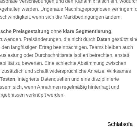
isonale Verschiebungen und den Kanalmix falsch ein, wodurc
ückgehalten werden. Ungenaue Nachfrageprognosen verringern d
schwindigkeit, wenn sich die Marktbedingungen ändern.
sche Preisgestaltung
ohne
klare Segmentierung
,
nzuwenden. Preisänderungen, die nicht durch
Daten
gestützt sin
en langfristigen Ertrag beeinträchtigen. Teams bleiben auch
uslastung oder Durchschnittsrate isoliert betrachten, anstatt
tabilität zu bewerten. Eine schlechte Abstimmung zwischen
n zusätzlich und schafft widersprüchliche Anreize. Wirksames
 Testen
, integrierte Datenquellen und eine disziplinierte
ssern sich, wenn Annahmen regelmäßig hinterfragt und
gebnissen verknüpft werden.
Schlafsofa