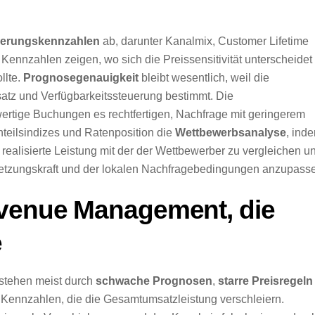
erungskennzahlen
ab, darunter Kanalmix, Customer Lifetime
nnzahlen zeigen, wo sich die Preissensitivität unterscheidet
llte.
Prognosegenauigkeit
bleibt wesentlich, weil die
atz und Verfügbarkeitssteuerung bestimmt. Die
ertige Buchungen es rechtfertigen, Nachfrage mit geringerem
nteilsindizes und Ratenposition die
Wettbewerbsanalyse
, ind
realisierte Leistung mit der der Wettbewerber zu vergleichen u
hsetzungskraft und der lokalen Nachfragebedingungen anzupass
evenue Management, die
e
stehen meist durch
schwache Prognosen
,
starre Preisregeln
Kennzahlen, die die Gesamtumsatzleistung verschleiern.