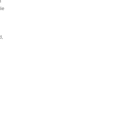
h
ie
d,