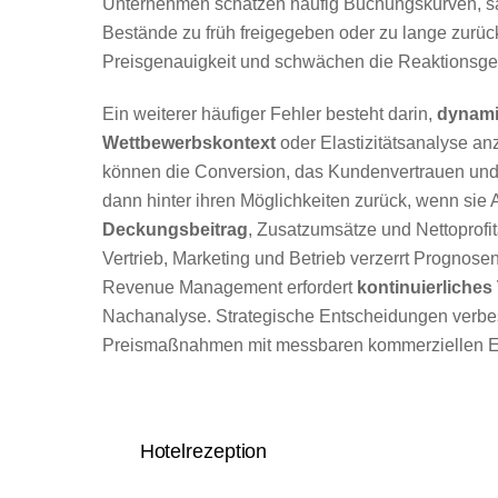
Unternehmen schätzen häufig Buchungskurven, sa
Bestände zu früh freigegeben oder zu lange zur
Preisgenauigkeit und schwächen die Reaktionsge
Ein weiterer häufiger Fehler besteht darin,
dynami
Wettbewerbskontext
oder Elastizitätsanalyse a
können die Conversion, das Kundenvertrauen und d
dann hinter ihren Möglichkeiten zurück, wenn sie A
Deckungsbeitrag
, Zusatzumsätze und Nettoprofi
Vertrieb, Marketing und Betrieb verzerrt Prognose
Revenue Management erfordert
kontinuierliches
Nachanalyse. Strategische Entscheidungen verbe
Preismaßnahmen mit messbaren kommerziellen Er
Hotelrezeption