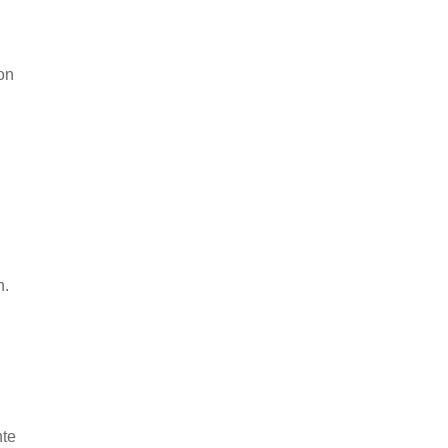
on
n.
te