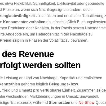
, etwa Flexibilität, Schnelligkeit, Exklusivität oder gebündelte
t Preise an, wenn sich Nachfragesignale ändern, doch
kenglaubwürdigkeit
zu schützen und erratische Rabattierung 
om
Konsumentenverhalten
ab, einschließlich Buchungsfenster
schen Produkten oder Kanälen. In der Praxis setzen Unternehm
rte Angebote ein, um Heterogenität in der Nachfrage zu
Preisdisziplin
in Phasen der Volatilität zu bewahren.
n des Revenue
folgt werden sollten
 Leistung anhand von Nachfrage, Kapazität und realisierten
kennzahlen
gehören folglich
Belegungs- bzw.
s, Yield und
Umsatz pro verfügbarer Einheit
. Zusammen zeige
ar unter wechselnden Marktbedingungen in Umsatz umwandelt.
fristige Transparenz, während
Stornoraten
und
No-Show
-Quote