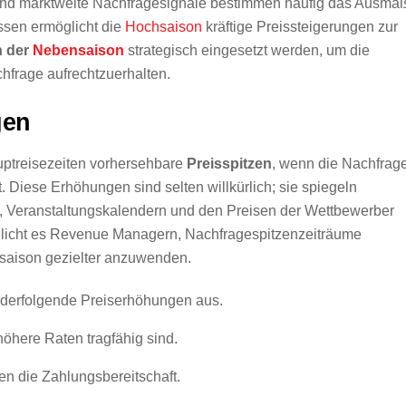
und marktweite Nachfragesignale bestimmen häufig das Ausma
ssen ermöglicht die
Hochsaison
kräftige Preissteigerungen zur
n der
Nebensaison
strategisch eingesetzt werden, um die
hfrage aufrechtzuerhalten.
gen
uptreisezeiten vorhersehbare
Preisspitzen
, wenn die Nachfrag
. Diese Erhöhungen sind selten willkürlich; sie spiegeln
 Veranstaltungskalendern und den Preisen der Wettbewerber
icht es Revenue Managern, Nachfragespitzenzeiträume
chsaison gezielter anzuwenden.
nderfolgende Preiserhöhungen aus.
höhere Raten tragfähig sind.
n die Zahlungsbereitschaft.