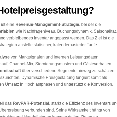
Hotelpreisgestaltung?
ist eine
Revenue-Management-Strategie
, bei der die
riablen
wie Nachfrageniveau, Buchungsdynamik, Saisonalität,
und verbleibendes Inventar angepasst werden. Das Ziel ist die
rategien anstelle statischer, kalenderbasierter Tarife.
alyse
von Marktsignalen und internen Leistungsdaten,
auf, Channel-Mix, Stornierungsmustern und Gästeverhalten.
reitschaft
über verschiedene Segmente hinweg zu schätzen
urichten. Dynamische Preisgestaltung fungiert somit als
 den Umsatz in Hochlastphasen und unterstützt die Konversion,
ell das
RevPAR-Potenzial
, stärkt die Effizienz des Inventars u
r Überpreisung verbunden sind. Seine Wirksamkeit hängt von
astruktur und klar definierten kommerziellen Zielen ab.