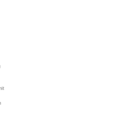
g
it
n