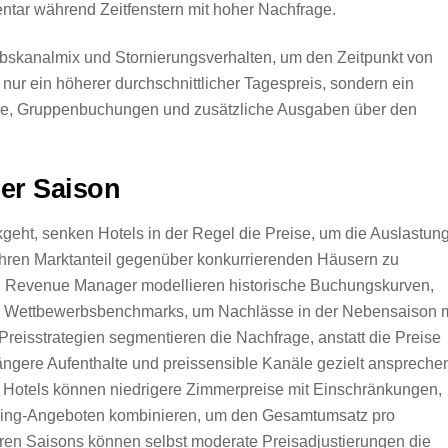
ntar während Zeitfenstern mit hoher Nachfrage.
iebskanalmix und Stornierungsverhalten, um den Zeitpunkt von
t nur ein höherer durchschnittlicher Tagespreis, sondern ein
rage, Gruppenbuchungen und zusätzliche Ausgaben über den
er Saison
geht, senken Hotels in der Regel die Preise, um die Auslastun
ihren Marktanteil gegenüber konkurrierenden Häusern zu
ich; Revenue Manager modellieren historische Buchungskurven,
nd Wettbewerbsbenchmarks, um Nachlässe in der Nebensaison m
Preisstrategien segmentieren die Nachfrage, anstatt die Preise
längere Aufenthalte und preissensible Kanäle gezielt anspreche
 Hotels können niedrigere Zimmerpreise mit Einschränkungen,
lling-Angeboten kombinieren, um den Gesamtumsatz pro
eren Saisons können selbst moderate Preisadjustierungen die