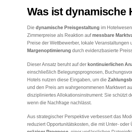
Was ist dynamische 
Die
dynamische Preisgestaltung
im Hotelwesen 
Zimmerpreise als Reaktion auf
messbare Marktva
Preise der Wettbewerber, lokale Veranstaltungen 
Margenoptimierung
durch evidenzbasierte Preisst
Dieser Ansatz beruht auf der
kontinuierlichen An
einschließlich Belegungsprognosen, Buchungsvorl
Hotels nutzen diese Eingaben, um die
Zahlungsbe
und den Preis am wahrgenommenen Marktwert ausz
diszipliniertes Allokationsinstrument: Sie schützt
wenn die Nachfrage nachlässt.
Aus strategischer Perspektive verbessert das Mod
reduziert Opportunitätskosten, die mit Unter- ode
präziser Prognose
, einer verlässlichen Dateninfr