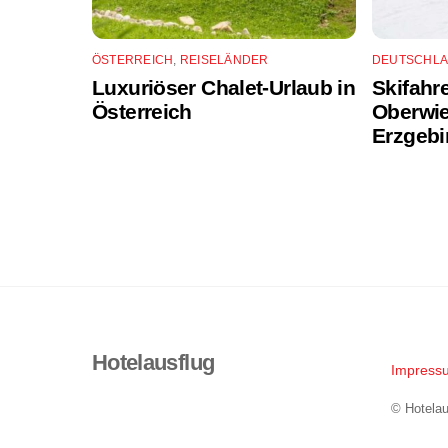
ÖSTERREICH
,
REISELÄNDER
DEUTSCHL
Luxuriöser Chalet-Urlaub in
Skifahr
Österreich
Oberwie
Erzgebi
Hotelausflug
Impress
© Hotelau