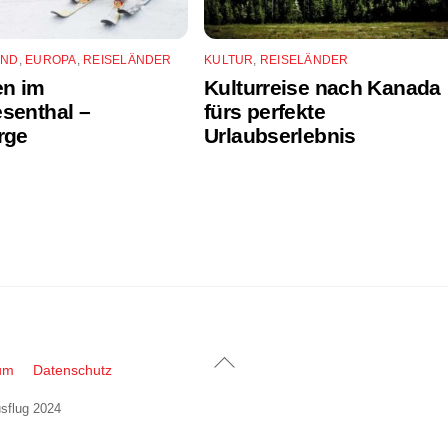
AND
,
EUROPA
,
REISELÄNDER
KULTUR
,
REISELÄNDER
en im
Kulturreise nach Kanada
senthal –
fürs perfekte
rge
Urlaubserlebnis
Back
um
Datenschutz
To
sflug 2024
Top