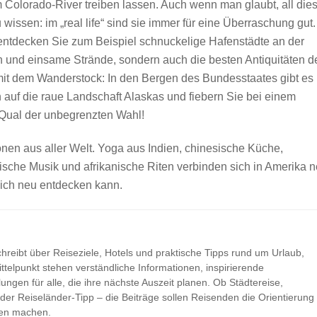
 Colorado-River treiben lassen. Auch wenn man glaubt, all die
issen: im „real life“ sind sie immer für eine Überraschung gut.
entdecken Sie zum Beispiel schnuckelige Hafenstädte an der
sch und einsame Strände, sondern auch die besten Antiquitäten d
it dem Wanderstock: In den Bergen des Bundesstaates gibt es
 auf die raue Landschaft Alaskas und fiebern Sie bei einem
Qual der unbegrenzten Wahl!
onen aus aller Welt. Yoga aus Indien, chinesische Küche,
nische Musik und afrikanische Riten verbinden sich in Amerika 
lich neu entdecken kann.
hreibt über Reiseziele, Hotels und praktische Tipps rund um Urlaub,
ttelpunkt stehen verständliche Informationen, inspirierende
ungen für alle, die ihre nächste Auszeit planen. Ob Städtereise,
der Reiseländer-Tipp – die Beiträge sollen Reisenden die Orientierung
ken machen.