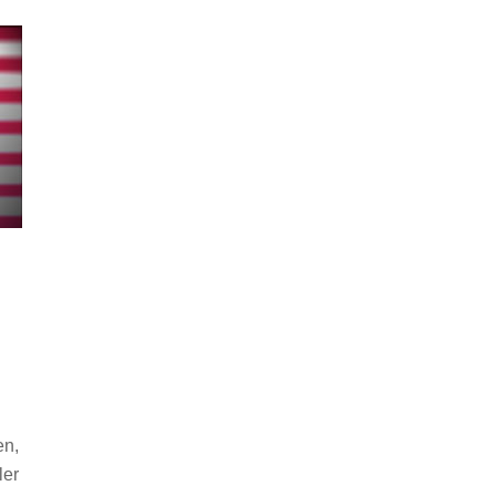
en,
ler