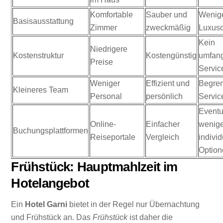
Komfortable
Sauber und
Wenig
Basisausstattung
Zimmer
zweckmäßig
Luxuso
Kein
Niedrigere
Kostenstruktur
Kostengünstig
umfang
Preise
Servic
Weniger
Effizient und
Begren
Kleineres Team
Personal
persönlich
Servic
Eventu
Online-
Einfacher
wenig
Buchungsplattformen
Reiseportale
Vergleich
individ
Optio
Frühstück: Hauptmahlzeit im
Hotelangebot
Ein
Hotel Garni
bietet in der Regel nur Übernachtung
und Frühstück an. Das
Frühstück
ist daher die