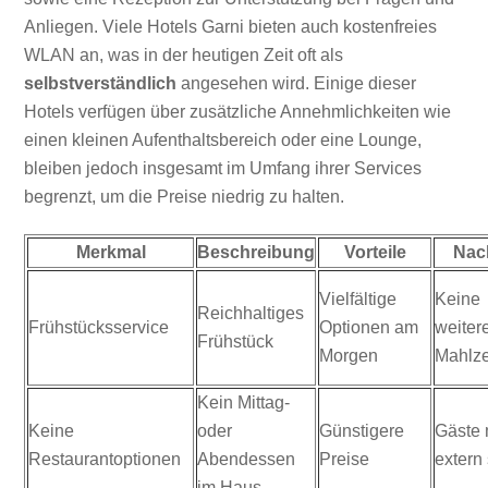
Anliegen. Viele Hotels Garni bieten auch kostenfreies
WLAN an, was in der heutigen Zeit oft als
selbstverständlich
angesehen wird. Einige dieser
Hotels verfügen über zusätzliche Annehmlichkeiten wie
einen kleinen Aufenthaltsbereich oder eine Lounge,
bleiben jedoch insgesamt im Umfang ihrer Services
begrenzt, um die Preise niedrig zu halten.
Merkmal
Beschreibung
Vorteile
Nach
Vielfältige
Keine
Reichhaltiges
Frühstücksservice
Optionen am
weiter
Frühstück
Morgen
Mahlze
Kein Mittag-
Keine
oder
Günstigere
Gäste
Restaurantoptionen
Abendessen
Preise
extern
im Haus