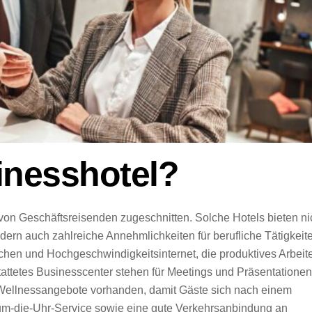
inesshotel?
e von Geschäftsreisenden zugeschnitten. Solche Hotels bieten ni
ern auch zahlreiche Annehmlichkeiten für berufliche Tätigkeit
en und Hochgeschwindigkeitsinternet, die produktives Arbeit
attetes Businesscenter stehen für Meetings und Präsentationen
d Wellnessangebote vorhanden, damit Gäste sich nach einem
um-die-Uhr-Service sowie eine gute Verkehrsanbindung an