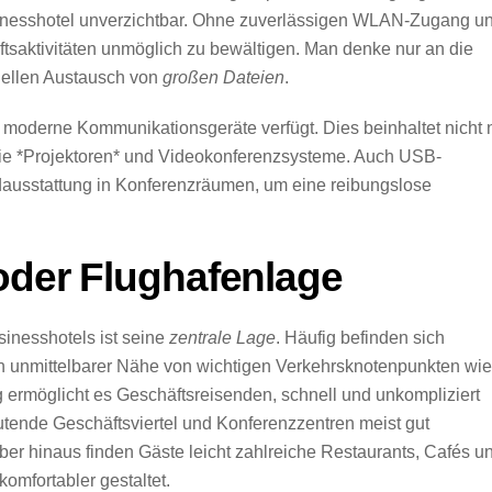
inesshotel unverzichtbar. Ohne zuverlässigen WLAN-Zugang u
tsaktivitäten unmöglich zu bewältigen. Man denke nur an die
ellen Austausch von
großen Dateien
.
r moderne Kommunikationsgeräte verfügt. Dies beinhaltet nicht 
wie *Projektoren* und Videokonferenzsysteme. Auch USB-
dausstattung in Konferenzräumen, um eine reibungslose
 oder Flughafenlage
inesshotels ist seine
zentrale Lage
. Häufig befinden sich
n unmittelbarer Nähe von wichtigen Verkehrsknotenpunkten wie
g ermöglicht es Geschäftsreisenden, schnell und unkompliziert
tende Geschäftsviertel und Konferenzzentren meist gut
über hinaus finden Gäste leicht zahlreiche Restaurants, Cafés u
omfortabler gestaltet.