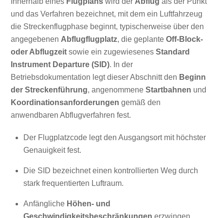
Innerhalb eines
Flugplans
wird der
Abflug
als der Punkt
und das Verfahren bezeichnet, mit dem ein Luftfahrzeug
die Streckenflugphase beginnt, typischerweise über den
angegebenen
Abflugflugplatz
, die geplante
Off-Block-
oder Abflugzeit
sowie ein zugewiesenes
Standard
Instrument Departure (SID)
. In der
Betriebsdokumentation legt dieser Abschnitt den
Beginn
der Streckenführung
, angenommene
Startbahnen
und
Koordinationsanforderungen
gemäß den
anwendbaren Abflugverfahren fest.
Der Flugplatzcode legt den Ausgangsort mit höchster
Genauigkeit fest.
Die SID bezeichnet einen kontrollierten Weg durch
stark frequentierten Luftraum.
Anfängliche
Höhen- und
Geschwindigkeitsbeschränkungen
erzwingen