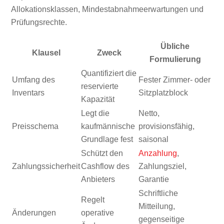
Allokationsklassen, Mindestabnahmeerwartungen und
Prüfungsrechte.
Übliche
Klausel
Zweck
Formulierung
Quantifiziert die
Umfang des
Fester Zimmer- oder
reservierte
Inventars
Sitzplatzblock
Kapazität
Legt die
Netto,
Preisschema
kaufmännische
provisionsfähig,
Grundlage fest
saisonal
Schützt den
Anzahlung
,
Zahlungssicherheit
Cashflow des
Zahlungsziel,
Anbieters
Garantie
Schriftliche
Regelt
Mitteilung,
Änderungen
operative
gegenseitige