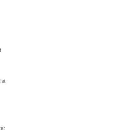
d
ist
ter