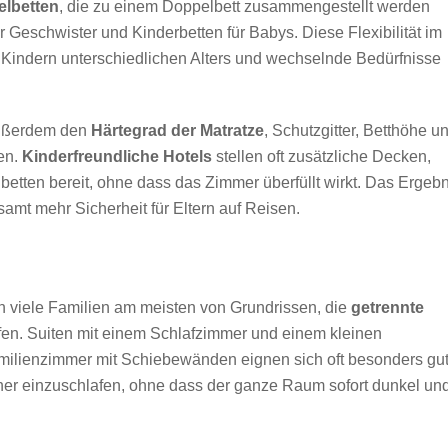
elbetten
, die zu einem Doppelbett zusammengestellt werden
r Geschwister und Kinderbetten für Babys. Diese Flexibilität im
t Kindern unterschiedlichen Alters und wechselnde Bedürfnisse
außerdem den
Härtegrad der Matratze
, Schutzgitter, Betthöhe u
en.
Kinderfreundliche Hotels
stellen oft zusätzliche Decken,
etten bereit, ohne dass das Zimmer überfüllt wirkt. Das Ergebn
amt mehr Sicherheit für Eltern auf Reisen.
en viele Familien am meisten von Grundrissen, die
getrennte
en. Suiten mit einem Schlafzimmer und einem kleinen
ilienzimmer mit Schiebewänden eignen sich oft besonders gut
her einzuschlafen, ohne dass der ganze Raum sofort dunkel un