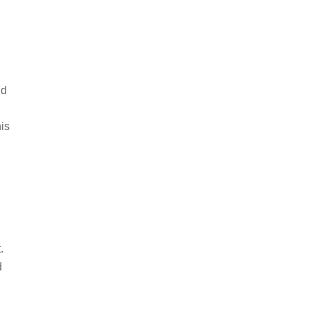
nd
is
.
d