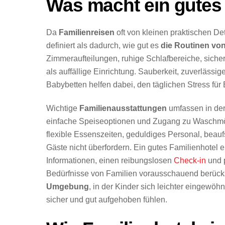
Was macht ein gutes 
Da
Familienreisen
oft von kleinen praktischen De
definiert als dadurch, wie gut es
die Routinen vo
Zimmeraufteilungen, ruhige Schlafbereiche, siche
als auffällige Einrichtung. Sauberkeit, zuverläss
Babybetten helfen dabei, den täglichen Stress für E
Wichtige
Familienausstattungen
umfassen in de
einfache Speiseoptionen und Zugang zu Waschmö
flexible Essenszeiten, geduldiges Personal, beaufs
Gäste nicht überfordern. Ein gutes Familienhotel e
Informationen, einen reibungslosen
Check-in
und p
Bedürfnisse von Familien vorausschauend berücksi
Umgebung
, in der Kinder sich leichter eingew
sicher und gut aufgehoben fühlen.