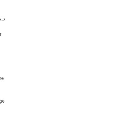
ras
r
re
ge