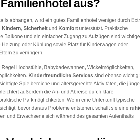
Familienhotel aus?
tails abhängen, wird ein gutes Familienhotel weniger durch Ext
n Kindern
,
Sicherheit
und
Komfort
unterstützt. Praktische
re Balkone und ein einfacher Zugang zu Aufzügen sind wichtige
ige Heizung oder Kühlung sowie Platz für Kinderwagen oder
ltern zu verringern.
r Regel Hochstühle, Babybadewannen, Wickelmöglichkeiten,
glichkeiten.
Kinderfreundliche Services
sind ebenso wichtig:
ichtigte Spielbereiche und altersgerechte Aktivitäten, die jünge
rleichtert außerdem die An- und Abreise durch klare
raktische Parkmöglichkeiten. Wenn eine Unterkunft typische
chtigt, bevor daraus Probleme entstehen, schafft sie eine
ruhi
öhnen und Erwachsene sich während des gesamten Aufenthalts