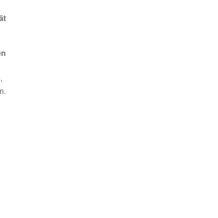
ät
en
,
n.
d