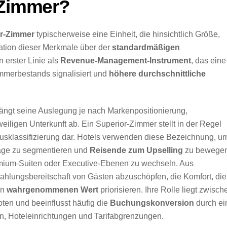
-Zimmer?
r-Zimmer
typischerweise eine Einheit, die hinsichtlich Größe,
ation dieser Merkmale über der
standardmäßigen
n erster Linie als
Revenue-Management-Instrument
, das eine
mmerbestands signalisiert und
höhere durchschnittliche
t, hängt seine Auslegung je nach Markenpositionierung,
ligen Unterkunft ab. Ein Superior-Zimmer stellt in der Regel
usklassifizierung dar. Hotels verwenden diese Bezeichnung, u
rage zu segmentieren und
Reisende zum Upselling
zu bewegen
emium-Suiten oder Executive-Ebenen zu wechseln. Aus
 Zahlungsbereitschaft von Gästen abzuschöpfen, die Komfort, die
en
wahrgenommenen Wert
priorisieren. Ihre Rolle liegt zwisch
en und beeinflusst häufig die
Buchungskonversion
durch ei
, Hoteleinrichtungen und Tarifabgrenzungen.