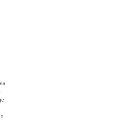
,
ose
-
je
en