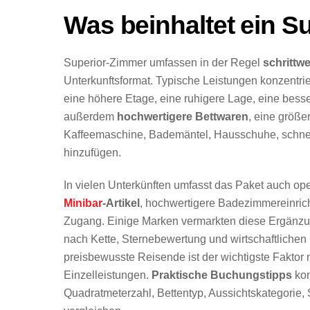
Was beinhaltet ein S
Superior-Zimmer umfassen in der Regel
schrittw
Unterkunftsformat. Typische Leistungen konzentri
eine höhere Etage, eine ruhigere Lage, eine bess
außerdem
hochwertigere Bettwaren
, eine größe
Kaffeemaschine, Bademäntel, Hausschuhe, schn
hinzufügen.
In vielen Unterkünften umfasst das Paket auch oper
Minibar
-Artikel
, hochwertigere Badezimmereinrich
Zugang. Einige Marken vermarkten diese Ergänz
nach Kette, Sternebewertung und wirtschaftlichen 
preisbewusste Reisende ist der wichtigste Faktor
Einzelleistungen.
Praktische Buchungstipps
kon
Quadratmeterzahl, Bettentyp, Aussichtskategorie