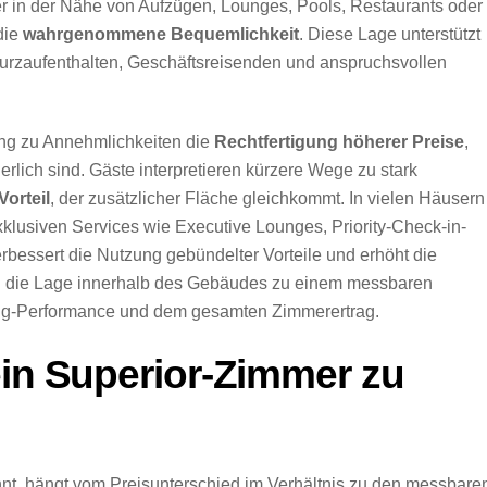
r in der Nähe von Aufzügen, Lounges, Pools, Restaurants oder
die
wahrgenommene Bequemlichkeit
. Diese Lage unterstützt
Kurzaufenthalten, Geschäftsreisenden und anspruchsvollen
ang zu Annehmlichkeiten die
Rechtfertigung höherer Preise
,
lich sind. Gäste interpretieren kürzere Wege zu stark
Vorteil
, der zusätzlicher Fläche gleichkommt. In vielen Häusern
lusiven Services wie Executive Lounges, Priority-Check-in-
rbessert die Nutzung gebündelter Vorteile und erhöht die
wird die Lage innerhalb des Gebäudes zu einem messbaren
ing-Performance und dem gesamten Zimmerertrag.
ein Superior-Zimmer zu
nt, hängt vom Preisunterschied im Verhältnis zu den messbare