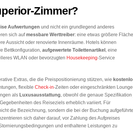
uperior-Zimmer?
eise Aufwertungen
und nicht ein grundlegend anderes
eren sich auf
messbare Werttreiber
: eine etwas größere Fläche
ere Aussicht oder renovierte Innenräume. Hotels können
re Bettkonfiguration,
aufgewertete Toilettenartikel
, eine
elleres WLAN oder bevorzugten
Housekeeping
-Service
ative Extras, die die Preispositionierung stützen, wie
kostenl
tungen, flexible
Check-in
-Zeiten oder eingeschränkten Lounge
ungen als
Luxusausstattung
, obwohl die genaue Spezifikation 
Gegebenheiten des Reiseziels erheblich variiert. Für
 nicht die Bezeichnung, sondern die bei der Buchung aufgeführt
zentrieren sich daher darauf, vor Zahlung des Aufpreises
, Stornierungsbedingungen und enthaltene Leistungen zu