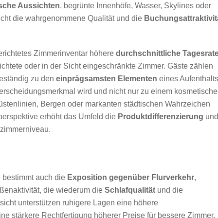
sche Aussichten
, begrünte Innenhöfe, Wasser, Skylines oder
sicht die wahrgenommene Qualität und die
Buchungsattraktivit
gerichtetes Zimmerinventar höhere
durchschnittliche Tagesrat
chtete oder in der Sicht eingeschränkte Zimmer. Gäste zählen
eständig zu den
einprägsamsten Elementen
eines Aufenthalts
rscheidungsmerkmal wird und nicht nur zu einem kosmetische
Küstenlinien, Bergen oder markanten städtischen Wahrzeichen
tperspektive erhöht das Umfeld die
Produktdifferenzierung
un
rdzimmerniveau.
ie bestimmt auch die
Exposition gegenüber Flurverkehr
,
enaktivität, die wiederum die
Schlafqualität
und die
cht unterstützen ruhigere Lagen eine höhere
ne stärkere Rechtfertigung höherer Preise für bessere Zimmer.