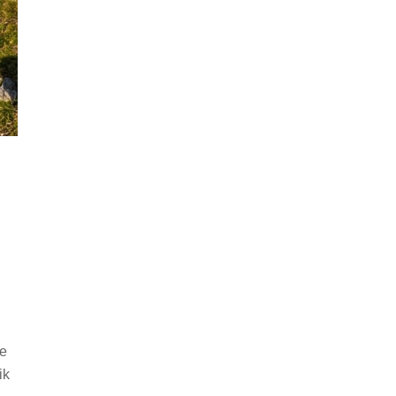
h
fe
ik