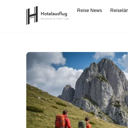
Skip
Reise News
Reiselä
to
content