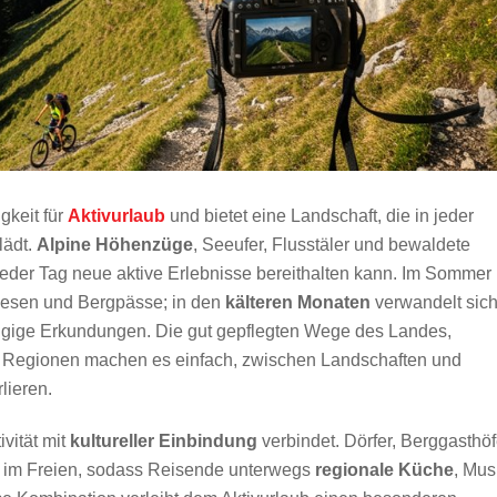
gkeit für
Aktivurlaub
und bietet eine Landschaft, die in jeder
lädt.
Alpine Höhenzüge
, Seeufer, Flusstäler und bewaldete
eder Tag neue aktive Erlebnisse bereithalten kann. Im Sommer
esen und Bergpässe; in den
kälteren Monaten
verwandelt sic
zügige Erkundungen. Die gut gepflegten Wege des Landes,
 Regionen machen es einfach, zwischen Landschaften und
lieren.
ivität mit
kultureller Einbindung
verbindet. Dörfer, Berggasthö
n im Freien, sodass Reisende unterwegs
regionale Küche
, Mus