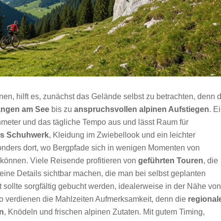
nen, hilft es, zunächst das Gelände selbst zu betrachten, denn d
ängen am See
bis zu
anspruchsvollen alpinen Aufstiegen
. E
nmeter und das tägliche Tempo aus und lässt Raum für
es Schuhwerk
, Kleidung im Zwiebellook und ein leichter
onders dort, wo Bergpfade sich in wenigen Momenten von
önnen. Viele Reisende profitieren von
geführten Touren
, die
leine Details sichtbar machen, die man bei selbst geplanten
 sollte sorgfältig gebucht werden, idealerweise in der Nähe von
verdienen die Mahlzeiten Aufmerksamkeit, denn die
regional
n
, Knödeln und frischen alpinen Zutaten. Mit gutem Timing,