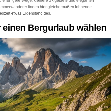
, die ruhigere Wege, kleinere Skigebiete und eleganten
ommerwanderer finden hier gleichermaßen lohnende
reszeit etwas Eigenständiges.
r einen Bergurlaub wählen