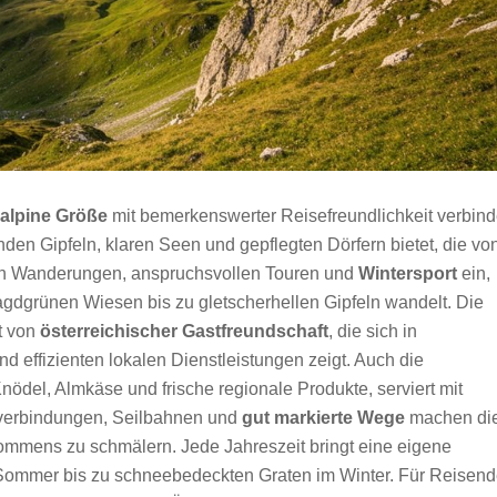
alpine Größe
mit bemerkenswerter Reisefreundlichkeit verbind
en Gipfeln, klaren Seen und gepflegten Dörfern bietet, die vo
llen Wanderungen, anspruchsvollen Touren und
Wintersport
ein,
ragdgrünen Wiesen bis zu gletscherhellen Gipfeln wandelt. Die
t von
österreichischer Gastfreundschaft
, die sich in
 effizienten lokalen Dienstleistungen zeigt. Auch die
nödel, Almkäse und frische regionale Produkte, serviert mit
ahnverbindungen, Seilbahnen und
gut markierte Wege
machen di
mmens zu schmälern. Jede Jahreszeit bringt eine eigene
Sommer bis zu schneebedeckten Graten im Winter. Für Reisend