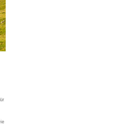
für
Die