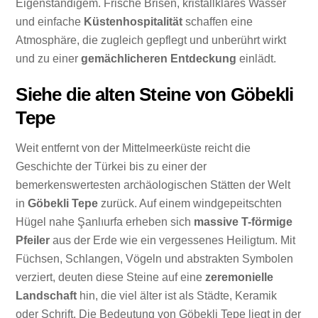
Eigenständigem. Frische Brisen, kristallklares Wasser
und einfache
Küstenhospitalität
schaffen eine
Atmosphäre, die zugleich gepflegt und unberührt wirkt
und zu einer
gemächlicheren Entdeckung
einlädt.
Siehe die alten Steine von Göbekli
Tepe
Weit entfernt von der Mittelmeerküste reicht die
Geschichte der Türkei bis zu einer der
bemerkenswertesten archäologischen Stätten der Welt
in
Göbekli Tepe
zurück. Auf einem windgepeitschten
Hügel nahe Şanlıurfa erheben sich
massive T-förmige
Pfeiler
aus der Erde wie ein vergessenes Heiligtum. Mit
Füchsen, Schlangen, Vögeln und abstrakten Symbolen
verziert, deuten diese Steine auf eine
zeremonielle
Landschaft
hin, die viel älter ist als Städte, Keramik
oder Schrift. Die Bedeutung von Göbekli Tepe liegt in der