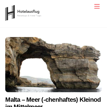
Skip
Men
to
content
Malta – Meer (-chenhaftes) Kleinod
im Mittelmeer