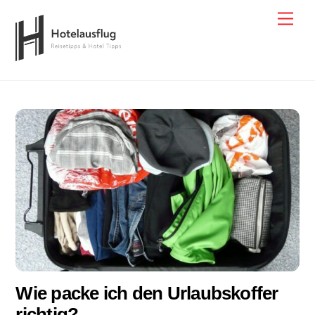
Skip
Men
to
content
Wie packe ich den Urlaubskoffer
richtig?