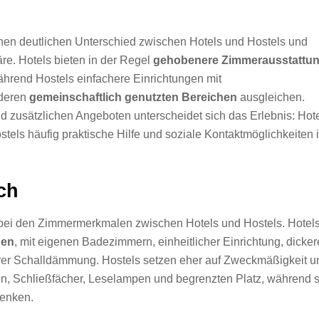
inen deutlichen Unterschied zwischen Hotels und Hostels und
e. Hotels bieten in der Regel
gehobenere Zimmerausstattu
ährend Hostels einfachere Einrichtungen mit
nderen
gemeinschaftlich genutzten Bereichen
ausgleichen.
d zusätzlichen Angeboten unterscheidet sich das Erlebnis: Hot
tels häufig praktische Hilfe und soziale Kontaktmöglichkeiten 
ch
ed bei den Zimmermerkmalen zwischen Hotels und Hostels. Hotel
pen
, mit eigenen Badezimmern, einheitlicher Einrichtung, dicke
rer Schalldämmung. Hostels setzen eher auf Zweckmäßigkeit u
en, Schließfächer, Leselampen und begrenzten Platz, während s
enken.