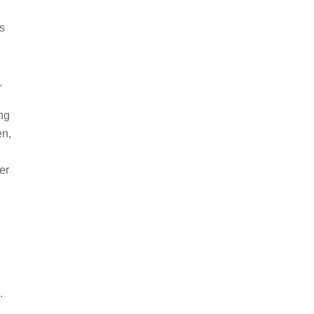
ls
.
ng
n,
er
.