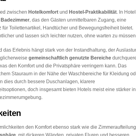
hied zwischen
Hotelkomfort
und
Hostel-Praktikabilität
. In Hote
s Badezimmer
, das den Gästen unmittelbaren Zugang, eine
für Toilettenartikel, Handtücher und Bewegungsfreiheit bietet.
licher und lassen sich leichter nutzen, ohne warten zu müssen
d das Erlebnis hängt stark von der Instandhaltung, der Auslastu
glicherweise
gemeinschaftlich genutzte Bereiche
durchquere
s den Komfort und die Privatsphäre verringern kann. Das
nlichem Stauraum in der Nähe der Waschbereiche für Kleidung od
ern dies durch bessere Duschanlagen, klarere
tsoptionen, doch insgesamt bieten Hotels meist eine stärker in
adezimmerumgebung.
eiten
lichkeiten den Komfort ebenso stark wie die Zimmeraufteilung
osphäre
, mit dickeren Wänden, privaten Fluren und besseren