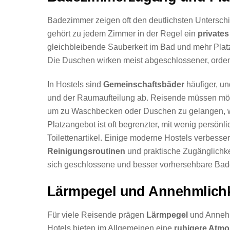
Badezimmer zeigen oft den deutlichsten Untersc
gehört zu jedem Zimmer in der Regel ein
private
gleichbleibende Sauberkeit im Bad und mehr Platz 
Die Duschen wirken meist abgeschlossener, ordent
In Hostels sind
Gemeinschaftsbäder
häufiger, un
und der Raumaufteilung ab. Reisende müssen mö
um zu Waschbecken oder Duschen zu gelangen, wa
Platzangebot ist oft begrenzter, mit wenig persö
Toilettenartikel. Einige moderne Hostels verbess
Reinigungsroutinen
und praktische Zugänglichkei
sich geschlossene und besser vorhersehbare B
Lärmpegel und Annehmlichk
Für viele Reisende prägen
Lärmpegel
und Annehm
Hotels bieten im Allgemeinen eine
ruhigere Atm