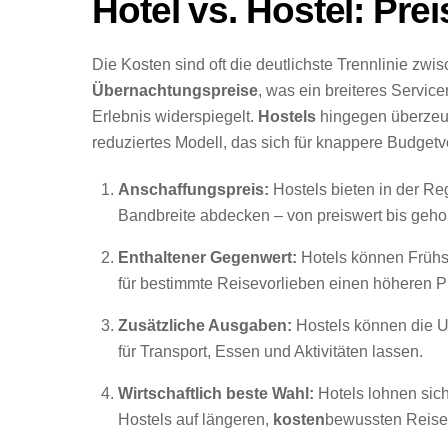
Hotel vs. Hostel: Pre
Die Kosten sind oft die deutlichste Trennlinie zw
Übernachtungspreise
, was ein breiteres Servi
Erlebnis widerspiegelt.
Hostels
hingegen überzeug
reduziertes Modell, das sich für knappere Budget
Anschaffungspreis:
Hostels bieten in der Re
Bandbreite abdecken – von preiswert bis geho
Enthaltener Gegenwert:
Hotels können Frühs
für bestimmte Reisevorlieben einen höheren Pr
Zusätzliche Ausgaben:
Hostels können die U
für Transport, Essen und Aktivitäten lassen.
Wirtschaftlich beste Wahl:
Hotels lohnen sich 
Hostels auf längeren,
kosten
bewussten Reisen