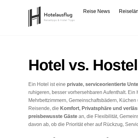
Skip
Reise News
Reiselä
to
content
Hotel vs. Hostel
Ein Hotel ist eine
private, serviceorientierte Unt
ruhigeren, besser vorhersehbaren Aufenthalt. Ein H
Mehrbettzimmern, Gemeinschaftsbädern, Küchen u
Reisende, die
Komfort, Privatsphäre und verlä
preisbewusste Gäste
an, die Flexibilität, Geme
davon ab, ob die Priorität eher auf Rückzug, Servi