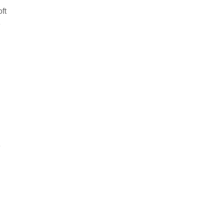
ft
e
e