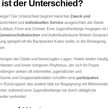
 ist der Unterschied?
berge? Der Unterschied beginnt meist bei
Zweck und
lässlichkeit und
individuellen Service
ausgerichtet; die Gäste
 Lobbys, Flure und Zimmer. Eine Jugendherberge hingegen ist 
Gemeinschaftsküchen
und Aufenthaltsräume fördern Gespräc
ng spiegelt oft die Backpacker-Kultur wider, in der Bewegung,
gen.
rtungen der Gäste und bevorzugten Lagen. Hotels bieten häufig
chkeiten und einen ruhigeren Rhythmus, der sich für Paare,
bergen wirken oft informeller, jugendlicher und
Räume und Gruppenaktivitäten schaffen eine
partizipative
en Rückzugsort; das andere lädt zur Begegnung mit Mitreisend
ander, während eine Jugendherberge sie durch alltägliche
nder verbindet.