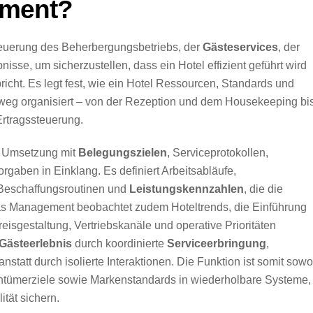
ement?
teuerung des Beherbergungsbetriebs, der
Gästeservices
, der
nisse, um sicherzustellen, dass ein Hotel effizient geführt wird
ht. Es legt fest, wie ein Hotel Ressourcen, Standards und
weg organisiert – von der Rezeption und dem Housekeeping bi
Ertragssteuerung.
he Umsetzung mit
Belegungszielen
, Serviceprotokollen,
rgaben in Einklang. Es definiert Arbeitsabläufe,
Beschaffungsroutinen und
Leistungskennzahlen
, die die
 Das Management beobachtet zudem Hoteltrends, die Einführung
sgestaltung, Vertriebskanäle und operative Prioritäten
Gästeerlebnis
durch koordinierte
Serviceerbringung
,
statt durch isolierte Interaktionen. Die Funktion ist somit sowo
gentümerziele sowie Markenstandards in wiederholbare Systeme,
ität sichern.