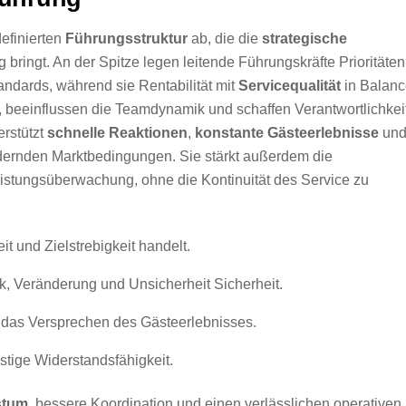
efinierten
Führungsstruktur
ab, die die
strategische
 bringt. An der Spitze legen leitende Führungskräfte Prioritäten
ndards, während sie Rentabilität mit
Servicequalität
in Balanc
, beeinflussen die Teamdynamik und schaffen Verantwortlichkei
erstützt
schnelle Reaktionen
,
konstante Gästeerlebnisse
un
ndernden Marktbedingungen. Sie stärkt außerdem die
stungsüberwachung, ohne die Kontinuität des Service zu
t und Zielstrebigkeit handelt.
ck, Veränderung und Unsicherheit Sicherheit.
n das Versprechen des Gästeerlebnisses.
istige Widerstandsfähigkeit.
stum
, bessere Koordination und einen verlässlichen operativen