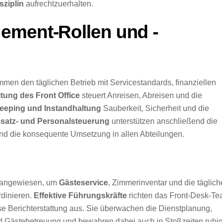
sziplin
aufrechtzuerhalten.
ement-Rollen und -
en den täglichen Betrieb mit Servicestandards, finanziellen
itung des Front Office
steuert Anreisen, Abreisen und die
eping und Instandhaltung
Sauberkeit, Sicherheit und die
satz- und Personalsteuerung
unterstützen anschließend die
und die konsequente Umsetzung in allen Abteilungen.
angewiesen, um
Gästeservice
, Zimmerinventar und die täglich
dinieren.
Effektive Führungskräfte
richten das Front-Desk-T
se Berichterstattung aus. Sie überwachen die Dienstplanung,
 Gästebetreuung und bewahren dabei auch in Stoßzeiten ruhi