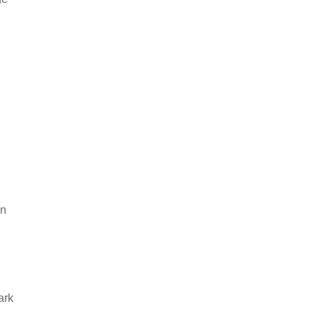
on
ark