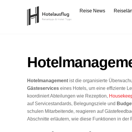
Skip
Reise News
Reiselä
to
content
Hotelmanagem
Hotelmanagement
ist die organisierte Überwach
Gästeservices
eines Hotels, um eine effiziente Le
koordiniert Abteilungen wie Rezeption,
Housekeep
auf Servicestandards, Belegungsziele und
Budget
schulen Mitarbeitende, reagieren auf Gästefeedba
Abschnitte erläutern, wie diese Funktionen in de