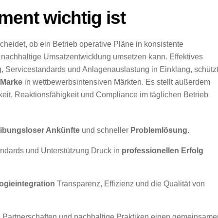
nt wichtig ist
heidet, ob ein Betrieb operative Pläne in konsistente
ne nachhaltige Umsatzentwicklung umsetzen kann. Effektives
, Servicestandards und Anlagenauslastung in Einklang, schütz
 Marke
in wettbewerbsintensiven Märkten. Es stellt außerdem
eit, Reaktionsfähigkeit und Compliance im täglichen Betrieb
eibungsloser Ankünfte
und schneller
Problemlösung
.
andards und Unterstützung Druck in
professionellen Erfolg
ogieintegration
Transparenz, Effizienz und die Qualität von
e Partnerschaften und nachhaltige Praktiken einen gemeinsame