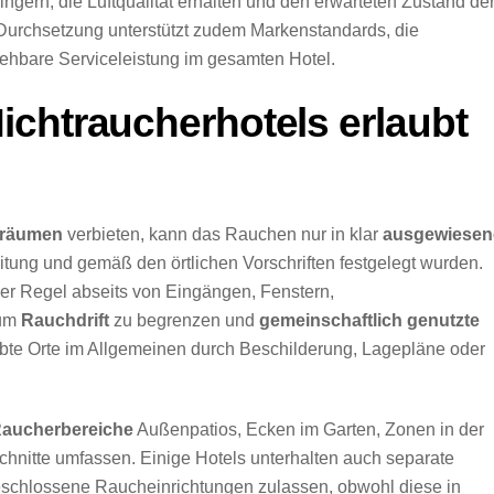
ngern, die Luftqualität erhalten und den erwarteten Zustand de
Durchsetzung unterstützt zudem Markenstandards, die
sehbare Serviceleistung im gesamten Hotel.
chtraucherhotels erlaubt
nräumen
verbieten, kann das Rauchen nur in klar
ausgewiesen
eitung und gemäß den örtlichen Vorschriften festgelegt wurden.
er Regel abseits von Eingängen, Fenstern,
 um
Rauchdrift
zu begrenzen und
gemeinschaftlich genutzte
bte Orte im Allgemeinen durch Beschilderung, Lagepläne oder
aucherbereiche
Außenpatios, Ecken im Garten, Zonen in der
nitte umfassen. Einige Hotels unterhalten auch separate
 geschlossene Raucheinrichtungen zulassen, obwohl diese in