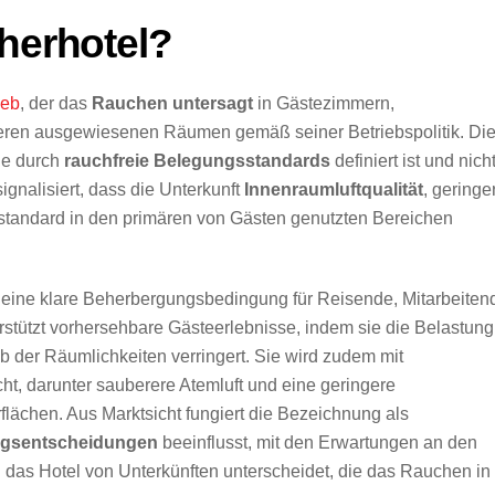
cherhotel?
ieb
, der das
Rauchen untersagt
in Gästezimmern,
ren ausgewiesenen Räumen gemäß seiner Betriebspolitik. Di
ie durch
rauchfreie Belegungsstandards
definiert ist und nich
gnalisiert, dass die Unterkunft
Innenraumluftqualität
, geringe
standard in den primären von Gästen genutzten Bereichen
tel eine klare Beherbergungsbedingung für Reisende, Mitarbeiten
erstützt vorhersehbare Gästeerlebnisse, indem sie die Belastung
b der Räumlichkeiten verringert. Sie wird zudem mit
ht, darunter sauberere Atemluft und eine geringere
ächen. Aus Marktsicht fungiert die Bezeichnung als
gsentscheidungen
beeinflusst, mit den Erwartungen an den
 das Hotel von Unterkünften unterscheidet, die das Rauchen in