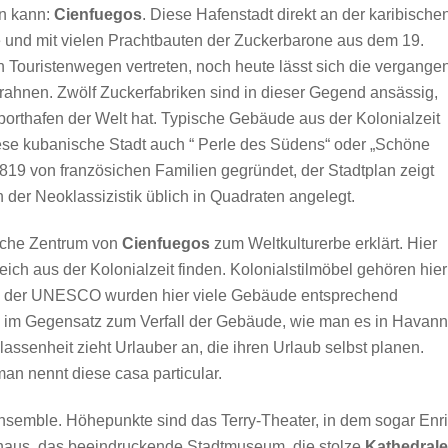
en kann:
Cienfuegos
. Diese Hafenstadt direkt an der karibische
te und mit vielen Prachtbauten der Zuckerbarone aus dem 19.
en Touristenwegen vertreten, noch heute lässt sich die vergange
erahnen. Zwölf Zuckerfabriken sind in dieser Gegend ansässig,
orthafen der Welt hat. Typische Gebäude aus der Kolonialzeit
ese kubanische Stadt auch “ Perle des Südens“ oder „Schöne
19 von französichen Familien gegründet, der Stadtplan zeigt
 der Neoklassizistik üblich in Quadraten angelegt.
ische Zentrum von
Cienfuegos
zum Weltkulturerbe erklärt. Hier
ch aus der Kolonialzeit finden. Kolonialstilmöbel gehören hier
nk der UNESCO wurden hier viele Gebäude entsprechend
s im Gegensatz zum Verfall der Gebäude, wie man es in Havan
ssenheit zieht Urlauber an, die ihren Urlaub selbst planen.
man nennt diese casa particular.
nsemble. Höhepunkte sind das Terry-Theater, in dem sogar Enr
athaus, das beeindruckende Stadtmuseum, die stolze
Kathedrale