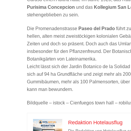
Purisima Concepcion
und das
Kollegium San 
stehengeblieben zu sein.
Die Promenadenstrasse
Paseo del Prado
führt z
hellen, alten meist zweistöckigen kolonialen Geb
Zeiten und doch so präsent. Doch auch das Umlan
insbesonder für den Pflanzenfreund. Der Botanis
Botanikgärten von Lateinamerika.
Leicht lässt sich der Jardin Botanico de la Solida
sich auf 94 ha Grundfläche und zeigt mehr als 200
Gummibäumen, mehr als 100 Palmensorten, über 
kann man bewundern.
Bildquelle – istock – Cienfuegos town hall – robil
Redaktion Hotelausflug
Die Redaktion von Hotelausflug sc