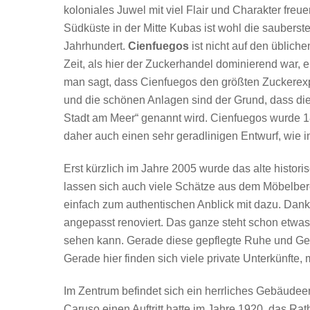
koloniales Juwel mit viel Flair und Charakter freu
Südküste in der Mitte Kubas ist wohl die saubers
Jahrhundert.
Cienfuegos
ist nicht auf den üblich
Zeit, als hier der Zuckerhandel dominierend war, 
man sagt, dass Cienfuegos den größten Zuckerexp
und die schönen Anlagen sind der Grund, dass di
Stadt am Meer“ genannt wird. Cienfuegos wurde 18
daher auch einen sehr geradlinigen Entwurf, wie in
Erst kürzlich im Jahre 2005 wurde das alte histor
lassen sich auch viele Schätze aus dem Möbelberei
einfach zum authentischen Anblick mit dazu. Da
angepasst renoviert. Das ganze steht schon etwa
sehen kann. Gerade diese gepflegte Ruhe und Gela
Gerade hier finden sich viele private Unterkünfte, 
Im Zentrum befindet sich ein herrliches Gebäudee
Caruso einen Auftritt hatte im Jahre 1920, das R