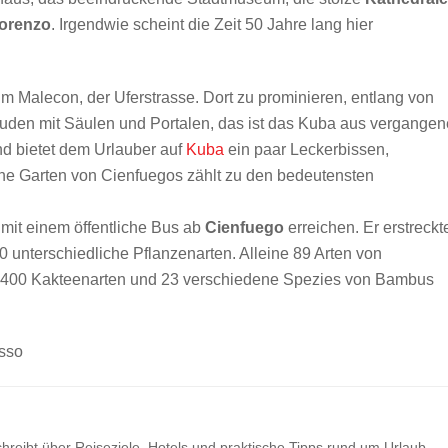
Lorenzo
. Irgendwie scheint die Zeit 50 Jahre lang hier
um Malecon, der Uferstrasse. Dort zu prominieren, entlang von
äuden mit Säulen und Portalen, das ist das Kuba aus vergange
d bietet dem Urlauber auf
Kuba
ein paar Leckerbissen,
che Garten von Cienfuegos zählt zu den bedeutensten
d mit einem öffentliche Bus ab
Cienfuego
erreichen. Er erstreckt
0 unterschiedliche Pflanzenarten. Alleine 89 Arten von
400 Kakteenarten und 23 verschiedene Spezies von Bambus
usso
hreibt über Reiseziele, Hotels und praktische Tipps rund um Urlaub,