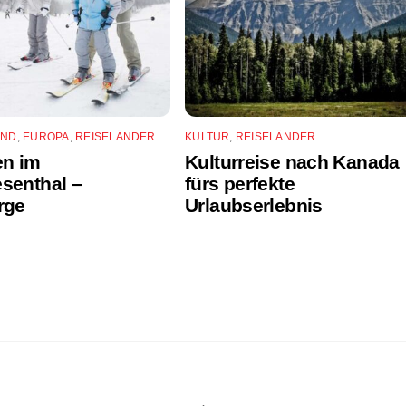
AND
,
EUROPA
,
REISELÄNDER
KULTUR
,
REISELÄNDER
en im
Kulturreise nach Kanada
senthal –
fürs perfekte
rge
Urlaubserlebnis